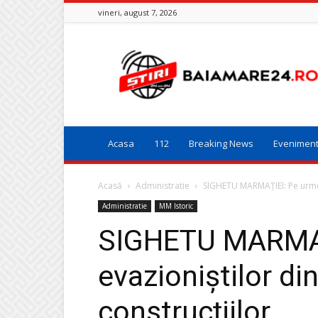
vineri, august 7, 2026
Baia
Mare
24
Acasa
112
Breaking News
Evenimen
Acasă
Administratie
SIGHETU MARMAȚIEI: Pe urmel
Administratie
MM Istoric
SIGHETU MARMAȚ
evazioniştilor di
construcţiilor