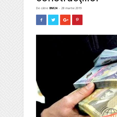
De către
BM24
-
28 martie 2019