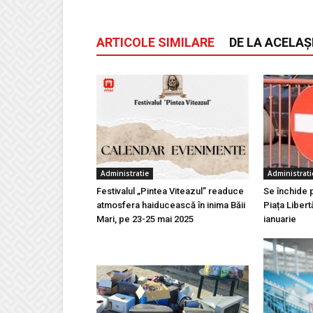
ARTICOLE SIMILARE
DE LA ACELAȘ
Administratie
Administrati
Festivalul „Pintea Viteazul” readuce
Se închide 
atmosfera haiducească în inima Băii
Piața Libert
Mari, pe 23-25 mai 2025
ianuarie