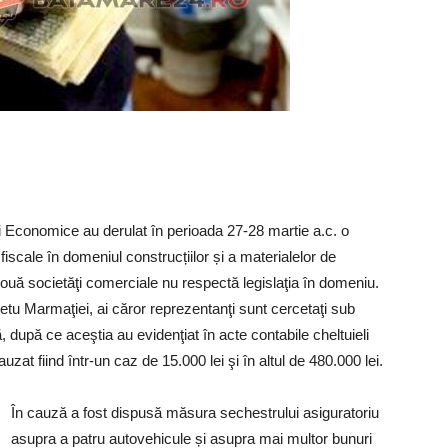
ății Economice au derulat în perioada 27-28 martie a.c. o
 fiscale în domeniul construcțiilor și a materialelor de
două societăţi comerciale nu respectă legislaţia în domeniu.
etu Marmaţiei, ai căror reprezentanţi sunt cercetaţi sub
ă, după ce aceştia au evidenţiat în acte contabile cheltuieli
uzat fiind într-un caz de 15.000 lei şi în altul de 480.000 lei.
În cauză a fost dispusă măsura sechestrului asiguratoriu
asupra a patru autovehicule și asupra mai multor bunuri