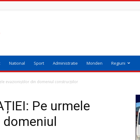
t
National
Sport
Administratie
Monden
Regiuni
e evazioniştilor din domeniul construcţiilor
IEI: Pe urmele
n domeniul