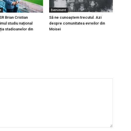
e
Eveniment
SR Brian Cristian
Să ne cunoaştem trecutul. Azi
mul studiu național
despre comunitatea evreilor din
ația stadioanelor din
Moisei