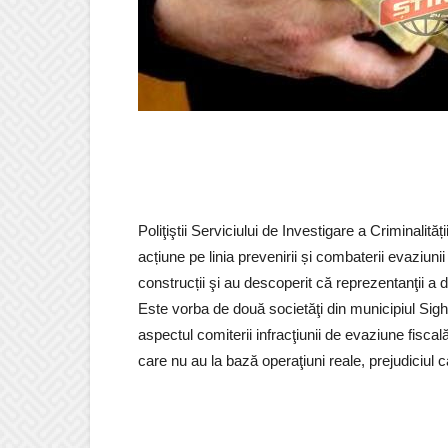
Poliţiştii Serviciului de Investigare a Criminalit
acțiune pe linia prevenirii și combaterii evaziunii
construcții şi au descoperit că reprezentanţii a 
Este vorba de două societăţi din municipiul Sigh
aspectul comiterii infracţiunii de evaziune fiscal
care nu au la bază operaţiuni reale, prejudiciul ca