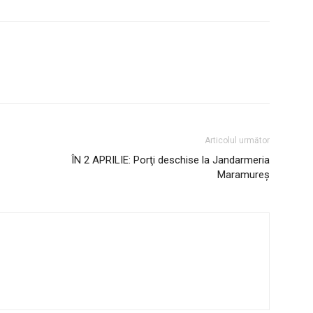
Articolul următor
ÎN 2 APRILIE: Porţi deschise la Jandarmeria
Maramureş