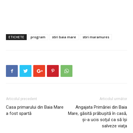
ETICHETE
program
stiri baia mare
stiri maramures
Articolul precedent
Articolul următor
Casa primarului din Baia Mare
Angajata Primăriei din Baia
a fost spartă
Mare, găsită prăbuşită în casă,
și-a ucis soţul ca să își
salveze viaţa