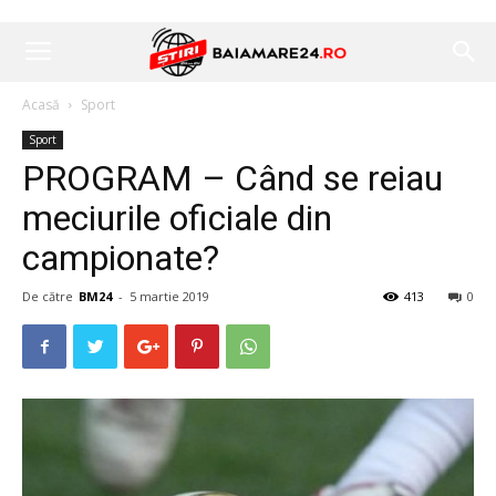
Acasă
Sport
Sport
PROGRAM – Când se reiau
meciurile oficiale din
campionate?
De către
BM24
-
5 martie 2019
413
0