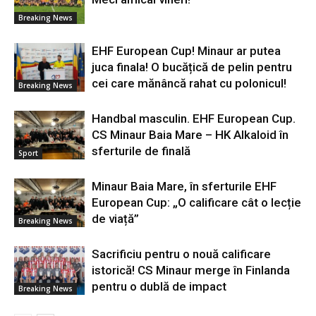
Breaking News
EHF European Cup! Minaur ar putea
juca finala! O bucățică de pelin pentru
cei care mănâncă rahat cu polonicul!
Breaking News
Handbal masculin. EHF European Cup.
CS Minaur Baia Mare – HK Alkaloid în
sferturile de finală
Sport
Minaur Baia Mare, în sferturile EHF
European Cup: „O calificare cât o lecție
de viață”
Breaking News
Sacrificiu pentru o nouă calificare
istorică! CS Minaur merge în Finlanda
pentru o dublă de impact
Breaking News