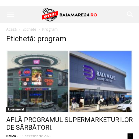
Acasă
Etichete
Program
Etichetă: program
Eveniment
AFLĂ PROGRAMUL SUPERMARKETURILOR
DE SĂRBĂTORI.
BM24
-
18 decembrie 2020
0