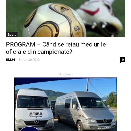
Sport
PROGRAM – Când se reiau meciurile
oficiale din campionate?
BM24
-
5 martie 2019
0
- Reclame -