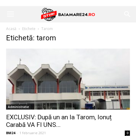
Acasă
Etichete
Tarom
Etichetă: tarom
Administratie
EXCLUSIV: După un an la Tarom, Ionuț
Carabă VA FI UNS...
BM24
-
1 februarie 2021
0