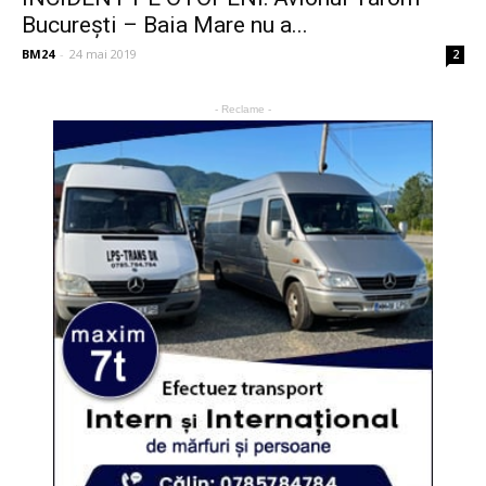
București – Baia Mare nu a...
BM24
-
24 mai 2019
2
- Reclame -