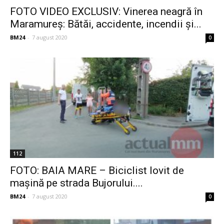
FOTO VIDEO EXCLUSIV: Vinerea neagră în
Maramureș: Bătăi, accidente, incendii și...
BM24
-
7 august 2020
0
112
FOTO: BAIA MARE – Biciclist lovit de
mașină pe strada Bujorului....
BM24
-
7 august 2020
0