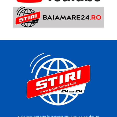
Cele mai noi stiri le gasesti aici! Vrei sa ne dai un