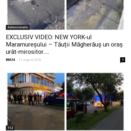
Administratie
EXCLUSIV VIDEO: NEW YORK-ul
Maramureșului – Tăuții Măgherăuș un oraș
urât-mirositor....
BM24
-
11 august 2020
0
112