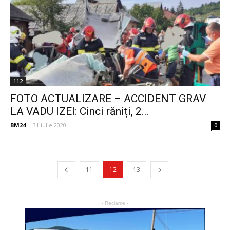
112
FOTO ACTUALIZARE – ACCIDENT GRAV
LA VADU IZEI: Cinci răniți, 2...
BM24
-
31 iulie 2020
0
11
12
13
- Reclame -