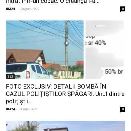
intrat într-un copac. O creangă i-a...
BM24
-
1 august 2020
0
112
FOTO EXCLUSIV: DETALII BOMBĂ ÎN
CAZUL POLIȚIȘTILOR ȘPĂGARI: Unul dintre
polițiștii...
BM24
-
31 iulie 2020
0