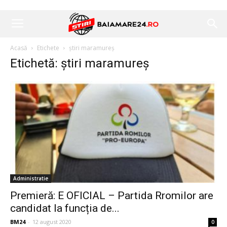
Acasă
Etichete
știri maramureș
Etichetă: știri maramureș
Administratie
Premieră: E OFICIAL – Partida Rromilor are
candidat la funcția de...
BM24
-
12 august 2020
0