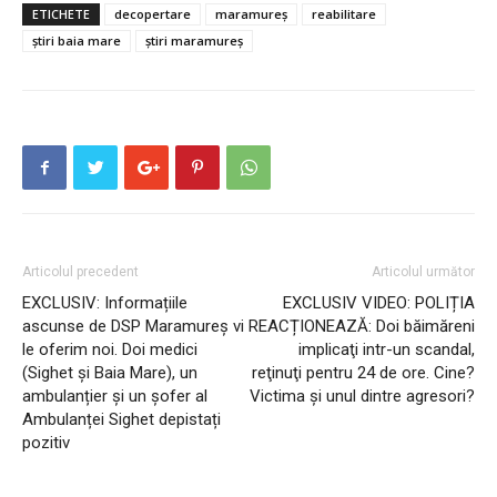
ETICHETE
decopertare
maramureș
reabilitare
știri baia mare
știri maramureș
Articolul precedent
Articolul următor
EXCLUSIV: Informațiile
EXCLUSIV VIDEO: POLIȚIA
ascunse de DSP Maramureș vi
REACȚIONEAZĂ: Doi băimăreni
le oferim noi. Doi medici
implicaţi intr-un scandal,
(Sighet și Baia Mare), un
reţinuţi pentru 24 de ore. Cine?
ambulanțier și un șofer al
Victima și unul dintre agresori?
Ambulanței Sighet depistați
pozitiv