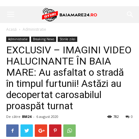
Acasă
Administratie
Administratie
Breaking News
Stirile zilei
EXCLUSIV – IMAGINI VIDEO
HALUCINANTE ÎN BAIA
MARE: Au asfaltat o stradă
în timpul furtunii! Astăzi au
decopertat carosabilul
proaspăt turnat
De către
BM24
-
6 august 2020
782
0