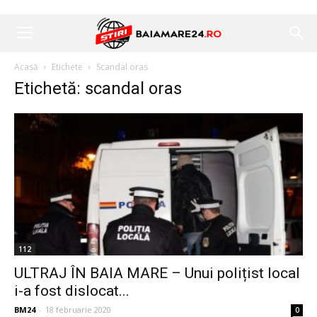
Acasă
Etichete
Scandal oras
Etichetă: scandal oras
112
ULTRAJ ÎN BAIA MARE – Unui polițist local
i-a fost dislocat...
BM24
-
18 februarie 2020
0