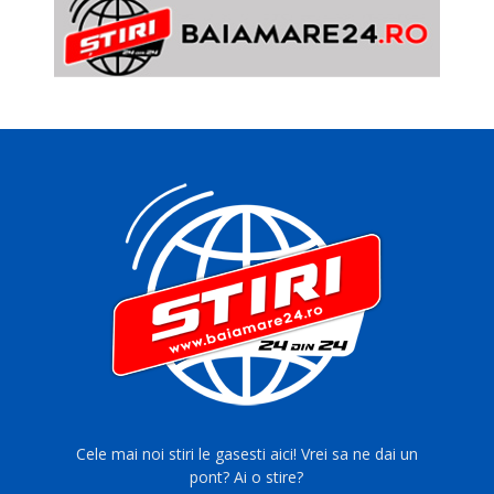
Cele mai noi stiri le gasesti aici! Vrei sa ne dai un
pont? Ai o stire?