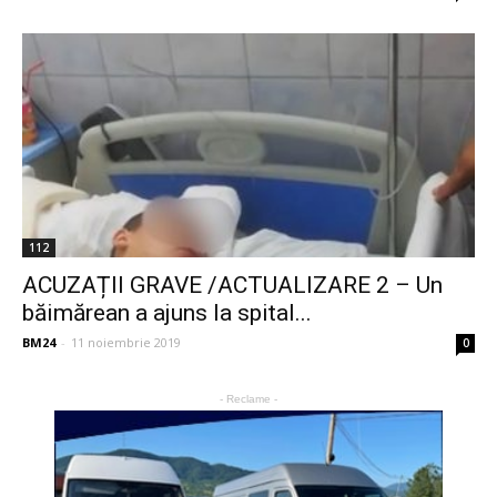
112
ACUZAȚII GRAVE /ACTUALIZARE 2 – Un
băimărean a ajuns la spital...
BM24
-
11 noiembrie 2019
0
- Reclame -