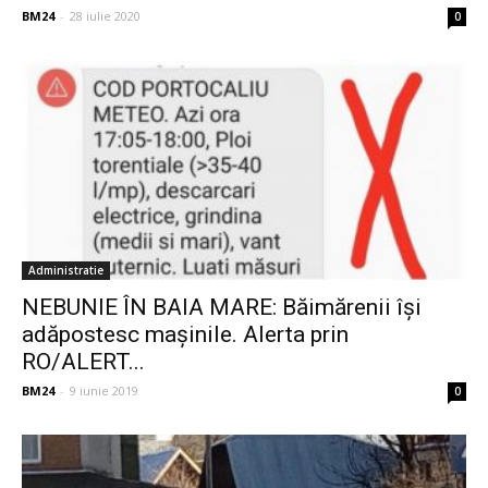
BM24
-
28 iulie 2020
0
Administratie
NEBUNIE ÎN BAIA MARE: Băimărenii își
adăpostesc mașinile. Alerta prin
RO/ALERT...
BM24
-
9 iunie 2019
0