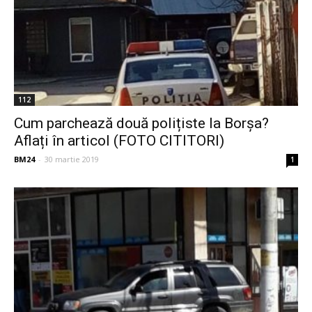
112
Cum parchează două polițiste la Borșa?
Aflați în articol (FOTO CITITORI)
BM24
-
30 martie 2019
1