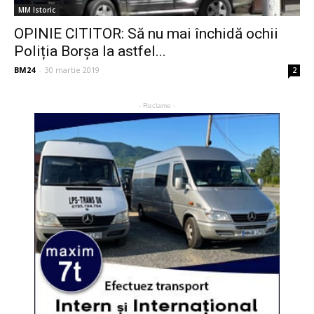
MM Istoric
OPINIE CITITOR: Să nu mai închidă ochii
Poliția Borșa la astfel...
BM24
-
30 martie 2019
2
- Reclame -