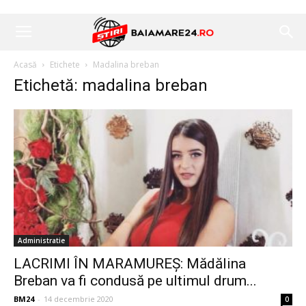
Acasă
Etichete
Madalina breban
Etichetă: madalina breban
Administratie
LACRIMI ÎN MARAMUREȘ: Mădălina
Breban va fi condusă pe ultimul drum...
BM24
-
14 decembrie 2020
0