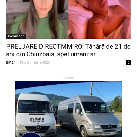
Eveniment
PRELUARE DIRECTMM.RO: Tânără de 21 de
ani din Chiuzbaia, apel umanitar....
BM24
-
18 octombrie 2020
0
- Reclame -