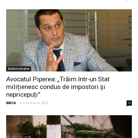
Administratie
Avocatul Piperea: „Trăim într-un Stat
milițienesc condus de impostori și
nepricepuți”
BM24
-
6 octombrie 2020
0