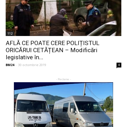
112
AFLĂ CE POATE CERE POLIȚISTUL
ORICĂRUI CETĂȚEAN – Modificări
legislative în...
BM24
-
30 octombrie 2019
0
- Reclame -