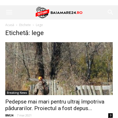
Acasă
Etichete
Lege
Etichetă: lege
Breaking News
Pedepse mai mari pentru ultraj împotriva
pădurarilor. Proiectul a fost depus...
BM24
-
7 mai 2021
0