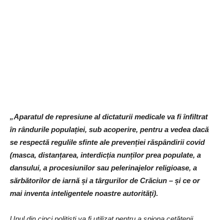
„Aparatul de represiune al dictaturii medicale va fi înfiltrat
în rândurile populației, sub acoperire, pentru a vedea dacă
se respectă regulile sfinte ale prevenției răspândirii covid
(masca, distanțarea, interdicția nunților prea populate, a
dansului, a procesiunilor sau pelerinajelor religioase, a
sărbătorilor de iarnă și a târgurilor de Crăciun – și ce or
mai inventa inteligentele noastre autorități).
Unul din cinci polițiști va fi utilizat pentru a spiona cetățenii,