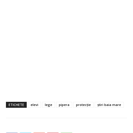
ETICHETE
elevi
lege
pipera
protecție
știri baia mare