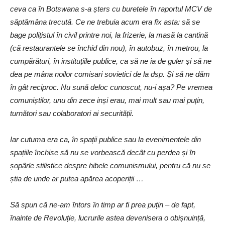
ceva ca în Botswana s-a șters cu buretele în raportul MCV de
săptămâna trecută. Ce ne trebuia acum era fix asta: să se
bage polițistul în civil printre noi, la frizerie, la masă la cantină
(că restaurantele se închid din nou), în autobuz, în metrou, la
cumpărături, în instituțiile publice, ca să ne ia de guler și să ne
dea pe mâna noilor comisari sovietici de la dsp. Și să ne dăm
în gât reciproc. Nu sună deloc cunoscut, nu-i așa? Pe vremea
comuniștilor, unu din zece inși erau, mai mult sau mai puțin,
turnători sau colaboratori ai securității.
Iar cutuma era ca, în spații publice sau la evenimentele din
spațiile închise să nu se vorbească decât cu perdea și în
șopârle stilistice despre hibele comunismului, pentru că nu se
știa de unde ar putea apărea acoperiții …
Să spun că ne-am întors în timp ar fi prea puțin – de fapt,
înainte de Revoluție, lucrurile astea devenisera o obișnuință,