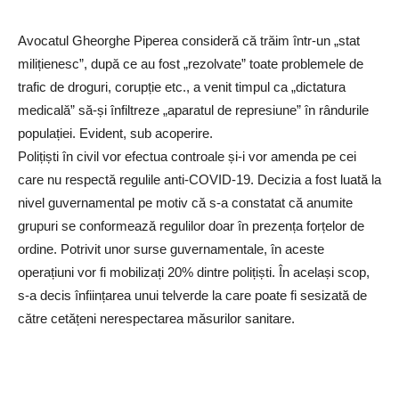
Avocatul Gheorghe Piperea consideră că trăim într-un „stat
milițienesc”, după ce au fost „rezolvate” toate problemele de
trafic de droguri, corupție etc., a venit timpul ca „dictatura
medicală” să-și înfiltreze „aparatul de represiune” în rândurile
populației. Evident, sub acoperire.
Polițiști în civil vor efectua controale și-i vor amenda pe cei
care nu respectă regulile anti-COVID-19. Decizia a fost luată la
nivel guvernamental pe motiv că s-a constatat că anumite
grupuri se conformează regulilor doar în prezența forțelor de
ordine. Potrivit unor surse guvernamentale, în aceste
operațiuni vor fi mobilizați 20% dintre polițiști. În același scop,
s-a decis înființarea unui telverde la care poate fi sesizată de
către cetățeni nerespectarea măsurilor sanitare.