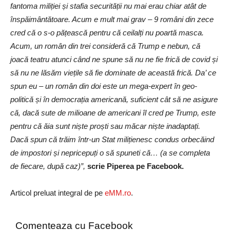
fantoma miliției și stafia securității nu mai erau chiar atât de
înspăimântătoare. Acum e mult mai grav – 9 români din zece
cred că o s-o pățească pentru că ceilalți nu poartă masca.
Acum, un român din trei consideră că Trump e nebun, că
joacă teatru atunci când ne spune să nu ne fie frică de covid și
să nu ne lăsăm viețile să fie dominate de această frică. Da’ ce
spun eu – un român din doi este un mega-expert în geo-
politică și în democrația americană, suficient cât să ne asigure
că, dacă sute de milioane de americani îl cred pe Trump, este
pentru că ăia sunt niște proști sau măcar niște inadaptați.
Dacă spun că trăim într-un Stat milițienesc condus orbecăind
de impostori și nepricepuți o să spuneti că… (a se completa
de fiecare, după caz)”,
scrie Piperea pe Facebook.
Articol preluat integral de pe
eMM.ro
.
Comenteaza cu Facebook