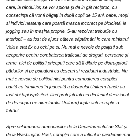
care, la rândul lor, se vor spiona și da in gât reciproc, cu
consecința că vor fi băgați în dubă copii de 15 ani, babe, moși
și indivizi neatenți care poartă masca incorect pe bicicletă, la
jogging sau în mașina proprie. S-au rezolvat treburile cu
interlopii – au fost de ajuns câteva săptămâni în care ministrul
Vela a stat fix cu ochi pe ei. Nu mai e nevoie de polițiști sub
acoperire pentru combaterea traficului de droguri, persoane și
arme, nici de polițiști pricepuți care să îi dibuie pe distrugatorii
pădurilor și pe poluatorii cu deșeuri și reziduuri industriale. Nu
mai e nevoie de polițiști nici pentru combaterea corupției –
odată cu trimiterea în judecată a dosarului Unifarm (unde au
fost doi țapi ispășitori, fiind protejati toți cei din lanțul decizional
de deasupra ex-directorului Unifarm) lupta anti-corupție a
înfrânt.
Spre nelămurirea americanilor de la Departamentul de Stat și
de la Washington Post, corupția care a înflorit in pandemie mai