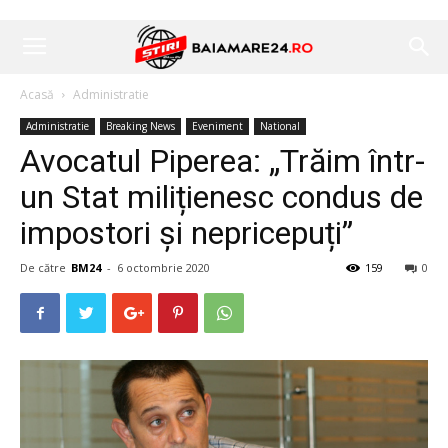
Acasă
Administratie
Administratie
Breaking News
Eveniment
National
Avocatul Piperea: „Trăim într-
un Stat milițienesc condus de
impostori și nepricepuți”
De către
BM24
-
6 octombrie 2020
159
0