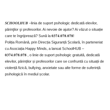
𝑺𝑪𝑯𝑶𝑶𝑳𝑯𝑼𝑩 –linia de suport psihologic dedicată elevilor,
părinţilor şi profesorilor. Ai nevoie de ajutor? Ai văzut o situație
care te îngrijorează? Sună la 𝟎𝟑𝟕𝟒.𝟎𝟕𝟖.𝟎𝟕𝟖!
Poliția Română, prin Direcția Siguranță Școlară, în parteneriat
cu Asociația Happy Minds, a lansat SchoolHUB –
𝟎𝟑𝟕𝟒.𝟎𝟕𝟖.𝟎𝟕𝟖 , o linie de suport psihologic gratuită, dedicată
elevilor, părinților și profesorilor care se confruntă cu situații de
violență fizică, bullying, anxietate sau alte forme de suferință
psihologică în mediul școlar.