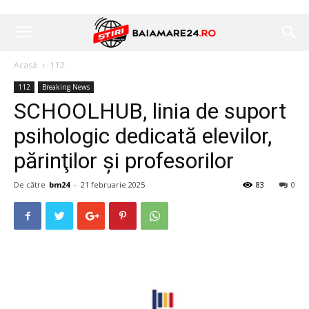
Acasă
112
112
Breaking News
SCHOOLHUB, linia de suport
psihologic dedicată elevilor,
părinţilor şi profesorilor
De către
bm24
-
21 februarie 2025
83
0