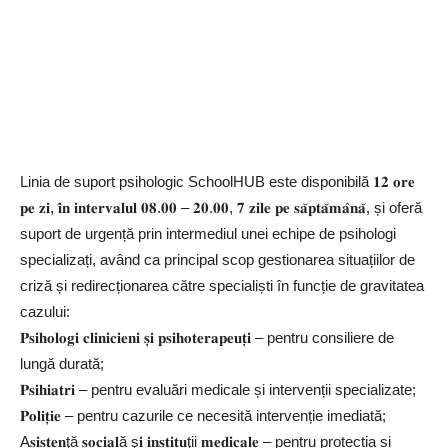
Linia de suport psihologic SchoolHUB este disponibilă 𝟏𝟐 𝐨𝐫𝐞
𝐩𝐞 𝐳𝐢, 𝐢̂𝐧 𝐢𝐧𝐭𝐞𝐫𝐯𝐚𝐥𝐮𝐥 𝟎𝟖.𝟎𝟎 – 𝟐𝟎.𝟎𝟎, 𝟕 𝐳𝐢𝐥𝐞 𝐩𝐞 𝐬𝐚̆𝐩𝐭𝐚̆𝐦𝐚̂𝐧𝐚̆, și oferă
suport de urgență prin intermediul unei echipe de psihologi
specializați, având ca principal scop gestionarea situațiilor de
criză și redirecționarea către specialiști în funcție de gravitatea
cazului:
𝐏𝐬𝐢𝐡𝐨𝐥𝐨𝐠𝐢 𝐜𝐥𝐢𝐧𝐢𝐜𝐢𝐞𝐧𝐢 𝐬̦𝐢 𝐩𝐬𝐢𝐡𝐨𝐭𝐞𝐫𝐚𝐩𝐞𝐮𝐭̦𝐢 – pentru consiliere de
lungă durată;
𝐏𝐬𝐢𝐡𝐢𝐚𝐭𝐫𝐢 – pentru evaluări medicale și intervenții specializate;
𝐏𝐨𝐥𝐢𝐭̦𝐢𝐞 – pentru cazurile ce necesită intervenție imediată;
A𝐬𝐢𝐬𝐭𝐞𝐧ţă 𝐬𝐨𝐜𝐢𝐚𝐥ă ş𝐢 𝐢𝐧𝐬𝐭𝐢𝐭𝐮ţii 𝐦𝐞𝐝𝐢𝐜𝐚𝐥𝐞 – pentru protecția și