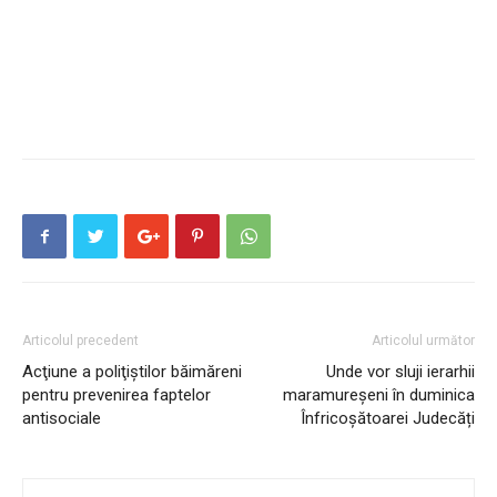
Articolul precedent
Articolul următor
Acţiune a poliţiştilor băimăreni
Unde vor sluji ierarhii
pentru prevenirea faptelor
maramureșeni în duminica
antisociale
Înfricoșătoarei Judecăți