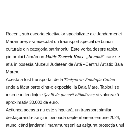
Recent, sub escorta efectivelor specializate ale Jandarmeriei
Maramureș s-a executat un traansport special de bunuri
culturale din categoria patrimoniu. Este vorba despre tabloul
pictorului băimărean 𝑴𝒂𝒕𝒕𝒊𝒔 𝑻𝒆𝒖𝒕𝒔𝒄𝒉 𝑯𝒂𝒏𝒔- ,,𝑰̂𝒏 𝒎𝒊𝒏𝒂̆” care se
află în posesia Muzeul Judetean de Artă «Centrul Artistic Baia
Mare».
Acesta a fost transportat de la 𝑇𝑖𝑚𝑖𝑠̦𝑜𝑎𝑟𝑎- 𝐹𝑢𝑛𝑑𝑎𝑡̦𝑖𝑎 𝐶𝑎𝑙𝑖𝑛𝑎
unde a făcut parte dintr-o expoziție, la Baia Mare. Tabloul se
înscrie în tendințele 𝑆̦𝑐𝑜𝑙𝑖𝑖 𝑑𝑒 𝑝𝑖𝑐𝑡𝑢𝑟𝑎̆ 𝑏𝑎̆𝑖𝑚𝑎̆𝑟𝑒𝑛𝑒 și valorează
aproximativ 30.000 de euro.
Acțiunea aceasta nu este singulară, un transport similar
desfășurându- se și în perioada septembrie-noiembrie 2024,
atunci când jandarmii maramureșeni au asigurat protecția unui