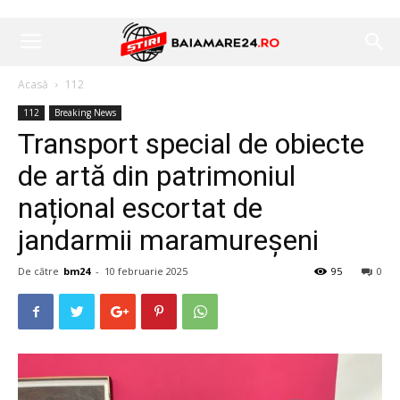
Acasă
112
112
Breaking News
Transport special de obiecte
de artă din patrimoniul
național escortat de
jandarmii maramureșeni
De către
bm24
-
10 februarie 2025
95
0