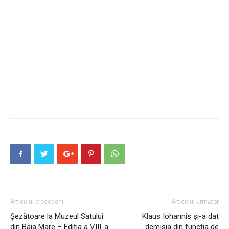
Articolul precedent
Articolul următor
Șezătoare la Muzeul Satului
Klaus Iohannis și-a dat
din Baia Mare – Ediția a VIII-a
demisia din funcția de