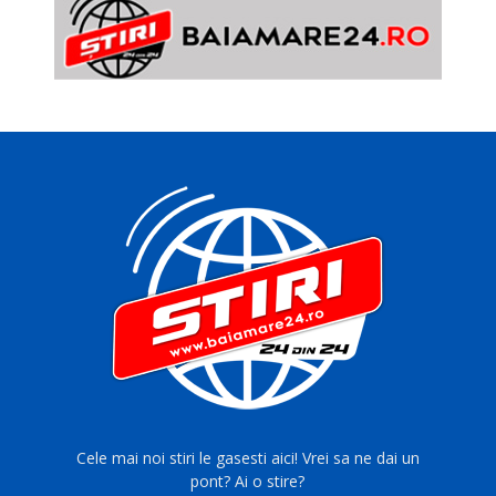
Cele mai noi stiri le gasesti aici! Vrei sa ne dai un
pont? Ai o stire?