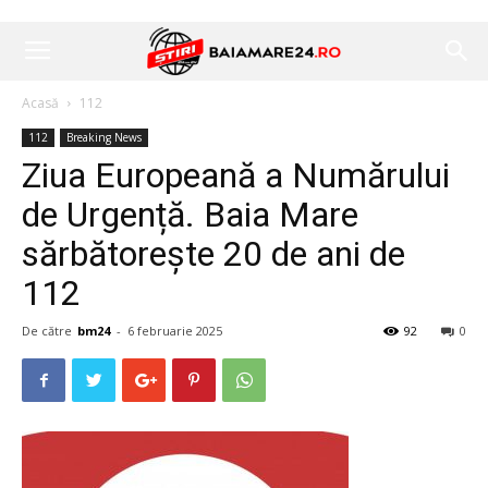
Acasă
112
112
Breaking News
Ziua Europeană a Numărului
de Urgență. Baia Mare
sărbătorește 20 de ani de
112
De către
bm24
-
6 februarie 2025
92
0