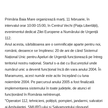
Primăria Baia Mare organizează marți, 11 februarie, în
intervalul orar 10:00-15:00, în Centrul Vechi (Piața Libertății),
evenimentul dedicat Zilei Europene a Numărului de Urgență
112.
Anul acesta, sărbătoarea are o semnificație aparte pentru noi,
românii, deoarece se împlinesc 20 de ani de când Sistemul
Național Unic pentru Apeluri de Urgență funcționează pe întreg
teritoriul nostru național. Startul s-a dat cu Bucureștiul unde
numărul unic a devenit funcțional încă din vara anului 2004. În
Maramureș, acest număr este activ începând cu luna
noiembrie 2004. Pe parcursul anului 2005 a fost finalizată
implementarea sistemului în toate județele, de atunci el
funcționând în România neîntrerupt.
”Operatori 112, tehnicieni, polițiști, pompieri, jandarmi, salvatori
ai Ambulanței, SMURD-ului și Salvamontului răspund