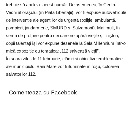
trebuie să apeleze acest număr. De asemenea, în Centrul
Vechi al orașului (în Piața Libertății), vor fi expuse autovehicule
de intervenție ale agențiilor de urgență (poliție, ambulanță,
pompieri, jandarmerie, SMURD și Salvamont). Mai mult, în
semn de prețuire pentru cei care ne apără viețile și liniștea,
copii talentați își vor expune desenele la Sala Millennium într-o
mică expoziție cu tematica: „112 salvează vieți!”.
În seara zilei de 11 februarie, clădiri și obiective emblematice
ale municipiului Baia Mare vor fi iluminate în roșu, culoarea
salvatorilor 112.
Comenteaza cu Facebook