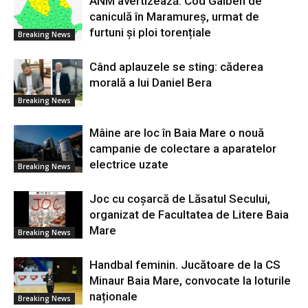
ANM avertizează: Cod Galben de
caniculă în Maramureș, urmat de
furtuni și ploi torențiale
Breaking News
Când aplauzele se sting: căderea
morală a lui Daniel Bera
Breaking News
Mâine are loc în Baia Mare o nouă
campanie de colectare a aparatelor
electrice uzate
Breaking News
Joc cu coșarcă de Lăsatul Secului,
organizat de Facultatea de Litere Baia
Mare
Breaking News
Handbal feminin. Jucătoare de la CS
Minaur Baia Mare, convocate la loturile
naționale
Breaking News