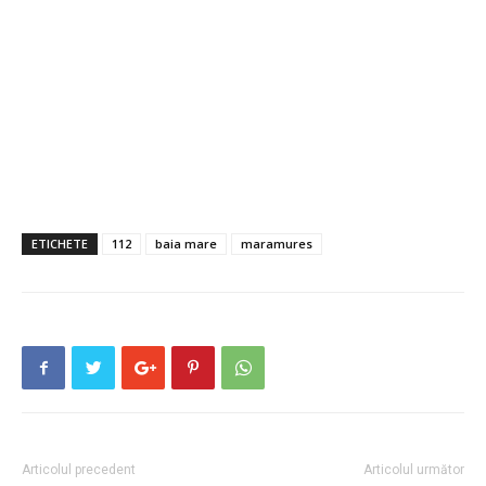
ETICHETE
112
baia mare
maramures
Articolul precedent
Articolul următor