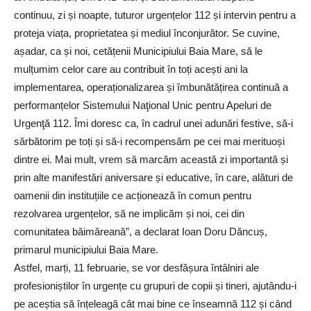
continuu, zi și noapte, tuturor urgențelor 112 și intervin pentru a
proteja viața, proprietatea și mediul înconjurător. Se cuvine,
așadar, ca și noi, cetățenii Municipiului Baia Mare, să le
mulțumim celor care au contribuit în toți acești ani la
implementarea, operaționalizarea și îmbunătățirea continuă a
performanțelor Sistemului Naţional Unic pentru Apeluri de
Urgenţă 112. Îmi doresc ca, în cadrul unei adunări festive, să-i
sărbătorim pe toți și să-i recompensăm pe cei mai merituoși
dintre ei. Mai mult, vrem să marcăm această zi importantă și
prin alte manifestări aniversare și educative, în care, alături de
oamenii din instituțiile ce acționează în comun pentru
rezolvarea urgențelor, să ne implicăm și noi, cei din
comunitatea băimăreană”, a declarat Ioan Doru Dăncuș,
primarul municipiului Baia Mare.
Astfel, marți, 11 februarie, se vor desfășura întâlniri ale
profesioniștilor în urgențe cu grupuri de copii și tineri, ajutându-i
pe aceștia să înțeleagă cât mai bine ce înseamnă 112 și când