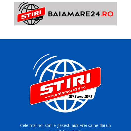
Cele mai noi stiri le gasesti aici! Vrei sa ne dai un