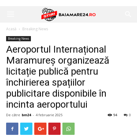
Acasă
Breaking News
Breaking News
Aeroportul Internațional
Maramureș organizează
licitație publică pentru
închirierea spațiilor
publicitare disponibile în
incinta aeroportului
De către
bm24
-
4 februarie 2025
94
0