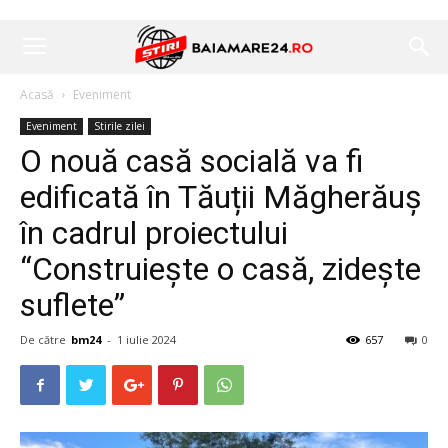
Acasă
Eveniment
Eveniment
Stirile zilei
O nouă casă socială va fi
edificată în Tăuții Măgherăuș
în cadrul proiectului
“Construieşte o casă, zideşte
suflete”
De către
bm24
-
1 iulie 2024
657
0