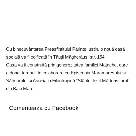
Cu binecuvântarea Preasfințitului Părinte Iustin, o nouă casă
socială va fi edificată în Tăuții Măgherăuș, str. 154.
Casa va fi construită prin generozitatea familiei Matache, care
a donat terenul, în colaborare cu Episcopia Maramureșului și
Sătmarului și Asociația Filantropică “Sfântul Iosif Mărturisitorul”
din Baia Mare.
Comenteaza cu Facebook