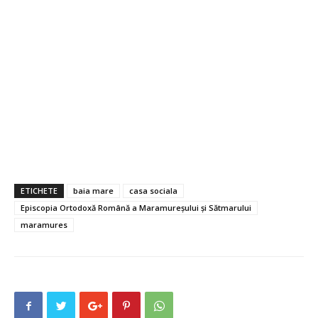
ETICHETE
baia mare
casa sociala
Episcopia Ortodoxă Română a Maramureşului şi Sătmarului
maramures