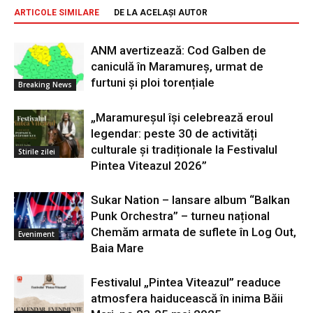
ARTICOLE SIMILARE
DE LA ACELAȘI AUTOR
ANM avertizează: Cod Galben de
caniculă în Maramureș, urmat de
furtuni și ploi torențiale
Breaking News
„Maramureșul își celebrează eroul
legendar: peste 30 de activități
culturale și tradiționale la Festivalul
Stirile zilei
Pintea Viteazul 2026”
Sukar Nation – lansare album “Balkan
Punk Orchestra” – turneu național
Chemăm armata de suflete în Log Out,
Eveniment
Baia Mare
Festivalul „Pintea Viteazul” readuce
atmosfera haiducească în inima Băii