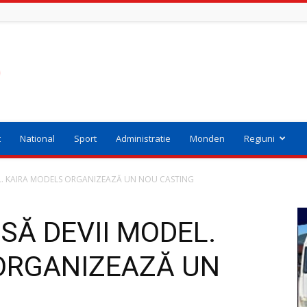
t
National
Sport
Administratie
Monden
Regiuni
EL. KAIRA MODELS ORGANIZEAZĂ UN NOU CASTING
SĂ DEVII MODEL.
ORGANIZEAZĂ UN