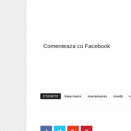
Comenteaza cu Facebook
ETICHETE
baia mare
maramures
modă
r