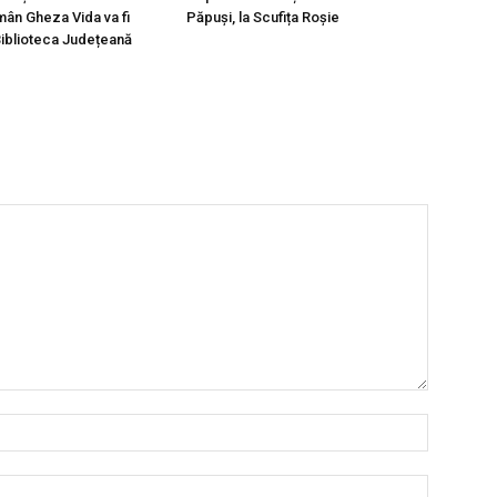
mân Gheza Vida va fi
Păpuși, la Scufița Roșie
Biblioteca Județeană