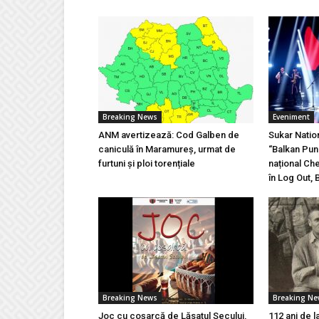
Breaking News
Eveniment
ANM avertizează: Cod Galben de
Sukar Natio
caniculă în Maramureș, urmat de
“Balkan Pun
furtuni și ploi torențiale
național Ch
în Log Out, 
Breaking News
Breaking N
Joc cu coșarcă de Lăsatul Secului,
112 ani de l