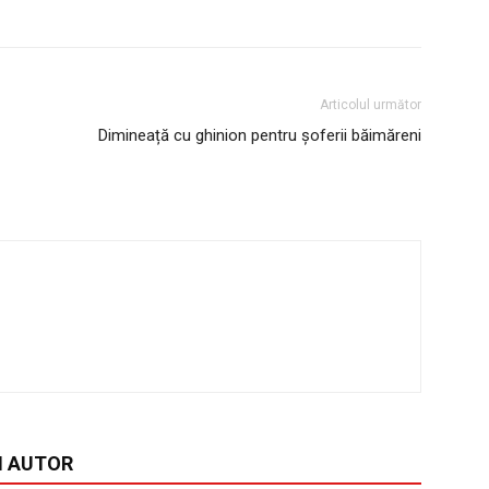
Articolul următor
Dimineață cu ghinion pentru șoferii băimăreni
I AUTOR