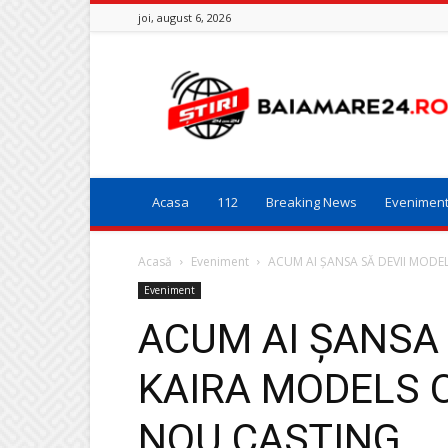
joi, august 6, 2026
Baia
Mare
24
Acasa
112
Breaking News
Evenimen
Acasă
Eveniment
ACUM AI ȘANSA SĂ DEVII MOD
Eveniment
ACUM AI ȘANSA 
KAIRA MODELS 
NOU CASTING