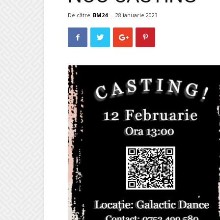
De către
BM24
-
28 ianuarie 2023