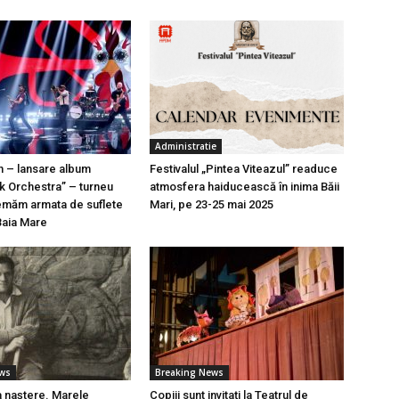
Administratie
n – lansare album
Festivalul „Pintea Viteazul” readuce
k Orchestra” – turneu
atmosfera haiducească în inima Băii
emăm armata de suflete
Mari, pe 23-25 mai 2025
Baia Mare
ews
Breaking News
a naștere. Marele
Copiii sunt invitați la Teatrul de