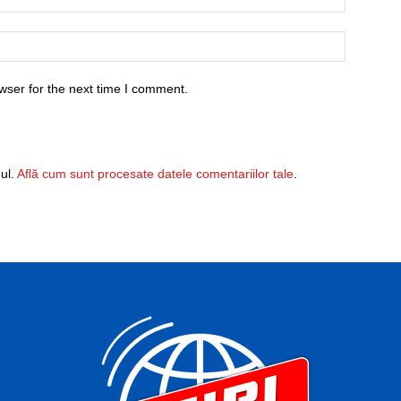
wser for the next time I comment.
ul.
Află cum sunt procesate datele comentariilor tale
.