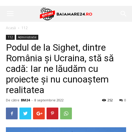
Acasă
112
112
Administratie
Podul de la Sighet, dintre
România și Ucraina, stă să
cadă: Iar ne lăudăm cu
proiecte și nu cunoaștem
realitatea
De către
BM24
-
8 septembrie 2022
252
0