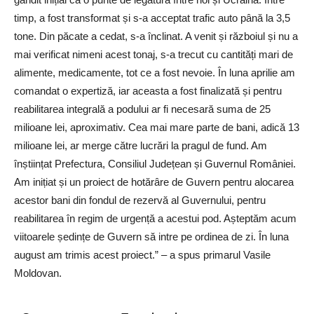
timp, a fost transformat și s-a acceptat trafic auto până la 3,5
tone. Din păcate a cedat, s-a înclinat. A venit și războiul și nu a
mai verificat nimeni acest tonaj, s-a trecut cu cantități mari de
alimente, medicamente, tot ce a fost nevoie. În luna aprilie am
comandat o expertiză, iar aceasta a fost finalizată și pentru
reabilitarea integrală a podului ar fi necesară suma de 25
milioane lei, aproximativ. Cea mai mare parte de bani, adică 13
milioane lei, ar merge către lucrări la pragul de fund. Am
înștiințat Prefectura, Consiliul Județean și Guvernul României.
Am inițiat și un proiect de hotărâre de Guvern pentru alocarea
acestor bani din fondul de rezervă al Guvernului, pentru
reabilitarea în regim de urgență a acestui pod. Așteptăm acum
viitoarele ședințe de Guvern să intre pe ordinea de zi. În luna
august am trimis acest proiect.” – a spus primarul Vasile
Moldovan.