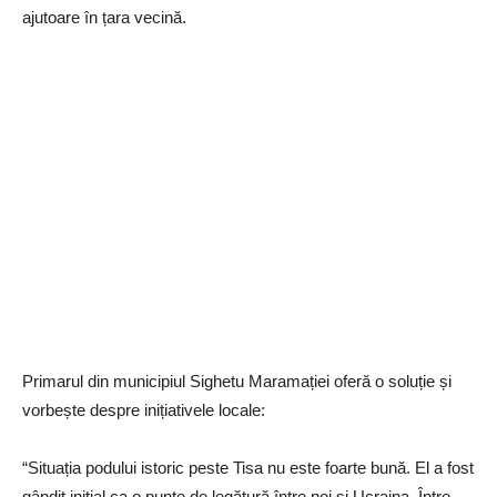
ajutoare în țara vecină.
Primarul din municipiul Sighetu Maramației oferă o soluție și
vorbește despre inițiativele locale:
“Situația podului istoric peste Tisa nu este foarte bună. El a fost
gândit inițial ca o punte de legătură între noi și Ucraina. Între