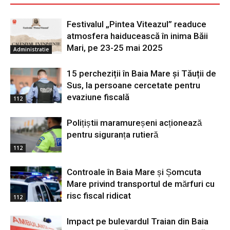
Festivalul „Pintea Viteazul” readuce
atmosfera haiducească în inima Băii
Mari, pe 23-25 mai 2025
Administratie
15 percheziții în Baia Mare și Tăuții de
Sus, la persoane cercetate pentru
evaziune fiscală
112
Polițiștii maramureșeni acționează
pentru siguranța rutieră
112
Controale în Baia Mare și Șomcuta
Mare privind transportul de mărfuri cu
risc fiscal ridicat
112
Impact pe bulevardul Traian din Baia