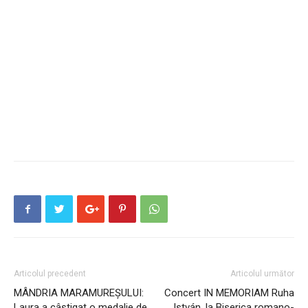
Articolul precedent
Articolul următor
MÂNDRIA MARAMUREȘULUI:
Concert IN MEMORIAM Ruha
Laura a câștigat o medalie de
István, la Biserica romano-