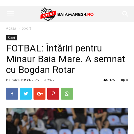
Acasă
Sport
Sport
FOTBAL: Întăriri pentru
Minaur Baia Mare. A semnat
cu Bogdan Rotar
De către
BM24
-
25 iulie 2022
326
0