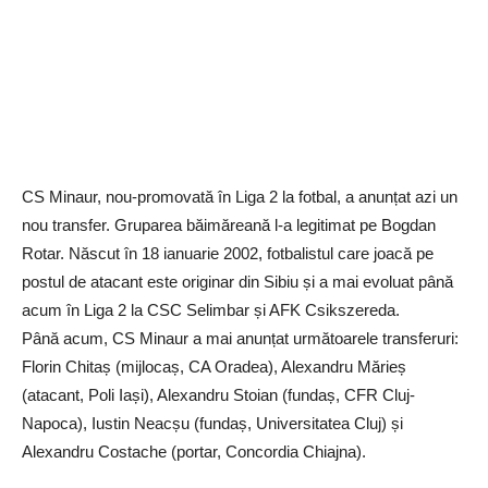
CS Minaur, nou-promovată în Liga 2 la fotbal, a anunțat azi un
nou transfer. Gruparea băimăreană l-a legitimat pe Bogdan
Rotar. Născut în 18 ianuarie 2002, fotbalistul care joacă pe
postul de atacant este originar din Sibiu și a mai evoluat până
acum în Liga 2 la CSC Selimbar și AFK Csikszereda.
Până acum, CS Minaur a mai anunțat următoarele transferuri:
Florin Chitaș (mijlocaș, CA Oradea), Alexandru Mărieș
(atacant, Poli Iași), Alexandru Stoian (fundaș, CFR Cluj-
Napoca), Iustin Neacșu (fundaș, Universitatea Cluj) și
Alexandru Costache (portar, Concordia Chiajna).