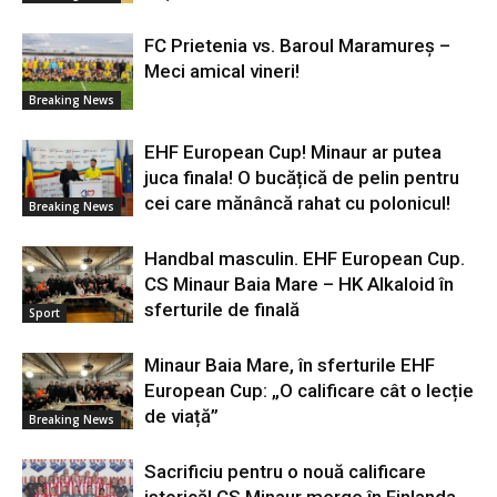
FC Prietenia vs. Baroul Maramureș –
Meci amical vineri!
Breaking News
EHF European Cup! Minaur ar putea
juca finala! O bucățică de pelin pentru
cei care mănâncă rahat cu polonicul!
Breaking News
Handbal masculin. EHF European Cup.
CS Minaur Baia Mare – HK Alkaloid în
sferturile de finală
Sport
Minaur Baia Mare, în sferturile EHF
European Cup: „O calificare cât o lecție
de viață”
Breaking News
Sacrificiu pentru o nouă calificare