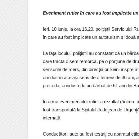
Eveniment rutier în care au fost implicate un
Ieri, 10 iunie, la ora 16.20, polițiștii Serviciului
în care au fost implicate un autoturism și două au
La fața locului, polițiștii au constatat că un bărb
care tracta o semiremorcă, pe o porţiune de dru
sensurile de mers, din direcţia or.Seini înspre m
condus în acelaşi sens de o femeie de 36 ani, aut
preceda, condusă de un bărbat de 61 ani din Ba
În urma evenimentului rutier a rezultat rănirea 
fost transportată la Spitalul Judeţean de Urgenţ
internată.
Conducătorii auto au fost testaţi cu aparatul etilot