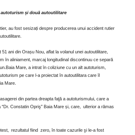
 autoturism și două autoutilitare
 Rutier, au fost sesizați despre producerea unui accident rutier
toutilitare.
at 51 ani din Orașu Nou, aflat la volanul unei autoutilitare,
m în aliniament, marcaj longitudinal discontinuu ce separă
un.Baia Mare, a intrat în coliziune cu un alt autoturism,
oturism pe care l-a proiectat în autoutilitara care îl
ia Mare.
pasagerei din partea dreapta faţă a autoturismului, care a
ă “Dr. Constatin Opriş” Baia Mare și, care, ulterior a rămas
est, rezultatul fiind zero, în toate cazurile şi le-a fost