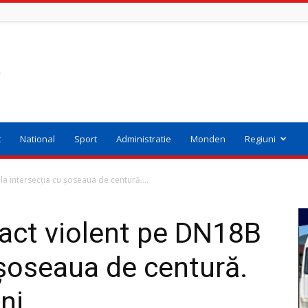
t
National
Sport
Administratie
Monden
Regiuni
a intersecția cu șoseaua de centură....
pact violent pe DN18B
 șoseaua de centură.
ni