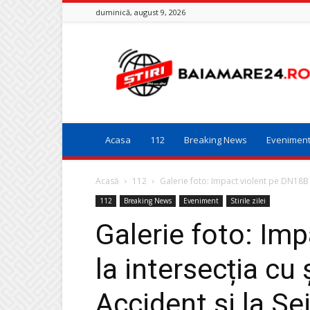
duminică, august 9, 2026
Baia
Mare
24
Acasa
112
Breaking News
Evenimen
Acasă
112
Galerie foto: Impact violent pe DN18B l
112
Breaking News
Eveniment
Stirile zilei
Galerie foto: Im
la intersecția cu
Accident și la Sei