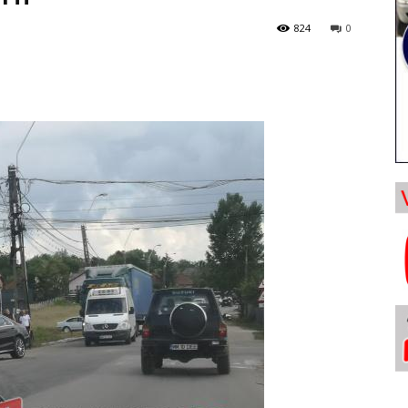
824
0