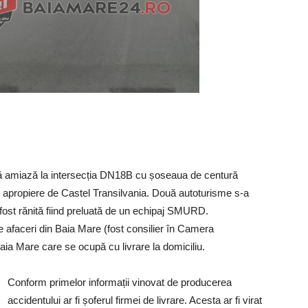
pă amiază la intersecția DN18B cu șoseaua de centură
 apropiere de Castel Transilvania. Două autoturisme s-a
 fost rănită fiind preluată de un echipaj SMURD.
e afaceri din Baia Mare (fost consilier în Camera
 Baia Mare care se ocupă cu livrare la domiciliu.
Conform primelor informații vinovat de producerea
accidentului ar fi șoferul firmei de livrare. Acesta ar fi virat