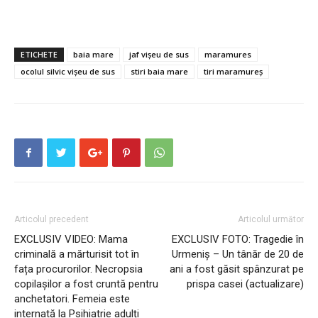
ETICHETE
baia mare
jaf vișeu de sus
maramures
ocolul silvic vișeu de sus
stiri baia mare
tiri maramureș
Articolul precedent
Articolul următor
EXCLUSIV VIDEO: Mama
EXCLUSIV FOTO: Tragedie în
criminală a mărturisit tot în
Urmeniș – Un tânăr de 20 de
fața procurorilor. Necropsia
ani a fost găsit spânzurat pe
copilașilor a fost cruntă pentru
prispa casei (actualizare)
anchetatori. Femeia este
internată la Psihiatrie adulți