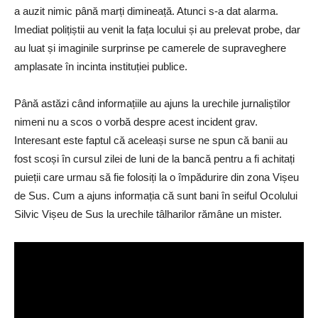
a auzit nimic până marți dimineață. Atunci s-a dat alarma.
Imediat polițiștii au venit la fața locului și au prelevat probe, dar
au luat și imaginile surprinse pe camerele de supraveghere
amplasate în incinta instituției publice.
Până astăzi când informațiile au ajuns la urechile jurnaliștilor
nimeni nu a scos o vorbă despre acest incident grav.
Interesant este faptul că aceleași surse ne spun că banii au
fost scoși în cursul zilei de luni de la bancă pentru a fi achitați
puieții care urmau să fie folosiți la o împădurire din zona Vișeu
de Sus. Cum a ajuns informația că sunt bani în seiful Ocolului
Silvic Vișeu de Sus la urechile tâlharilor rămâne un mister.