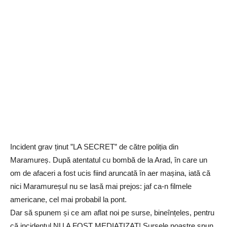
Incident grav ținut ”LA SECRET” de către poliția din
Maramureș. După atentatul cu bombă de la Arad, în care un
om de afaceri a fost ucis fiind aruncată în aer mașina, iată că
nici Maramureșul nu se lasă mai prejos: jaf ca-n filmele
americane, cel mai probabil la pont.
Dar să spunem și ce am aflat noi pe surse, bineînțeles, pentru
că incidentul NU A FOST MEDIATIZAT! Sursele noastre spun