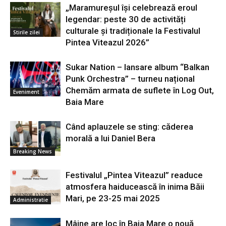
„Maramureșul își celebrează eroul
legendar: peste 30 de activități
culturale și tradiționale la Festivalul
Stirile zilei
Pintea Viteazul 2026”
Sukar Nation – lansare album “Balkan
Punk Orchestra” – turneu național
Chemăm armata de suflete în Log Out,
Eveniment
Baia Mare
Când aplauzele se sting: căderea
morală a lui Daniel Bera
Breaking News
Festivalul „Pintea Viteazul” readuce
atmosfera haiducească în inima Băii
Mari, pe 23-25 mai 2025
Administratie
Mâine are loc în Baia Mare o nouă