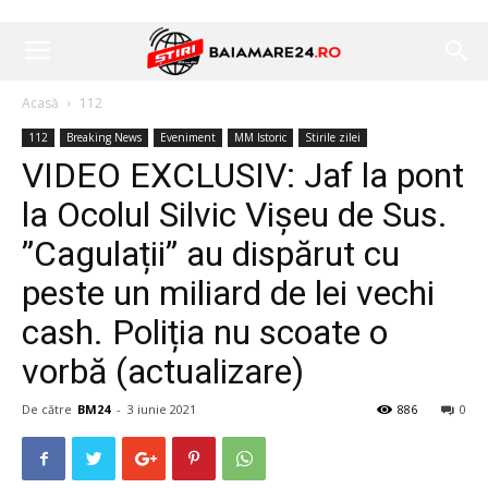
Acasă
112
112
Breaking News
Eveniment
MM Istoric
Stirile zilei
VIDEO EXCLUSIV: Jaf la pont
la Ocolul Silvic Vișeu de Sus.
”Cagulații” au dispărut cu
peste un miliard de lei vechi
cash. Poliția nu scoate o
vorbă (actualizare)
De către
BM24
-
3 iunie 2021
886
0