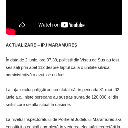
ACTUALIZARE – IPJ MARAMUREŞ
În data de 2 iunie, ora 07.39, polițiștii din Vișeu de Sus au fost
sesizați prin apel 112 despre faptul că la o unitate silvică
administrativă a avut loc un furt.
La fața locului polițiștii au constatat că, în perioada 31 mai- 02
iunie a.c., niște persoane au sustras suma de 120.000 lei din
seiful care se afla situat în casierie.
La nivelul Inspectoratului de Poliție al Județului Maramureș s-a
constituit o echipă complexă în vederea efectuării cercetării la