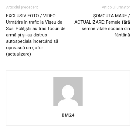
Articolul precedent
Articolul următor
EXCLUSIV FOTO / VIDEO:
ŞOMCUTA MARE /
Urmărire în trafic la Vişeu de
ACTUALIZARE: Femeie fără
Sus. Poliţiştii au tras focuri de
semne vitale scoasă din
armă şi şi-au distrus
fântână
autospeciala încercând să
oprească un şofer
(actualizare)
BM24