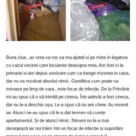
Buna ziua , as vrea va ros sa ma ajutati si pe mine in legatura
cu cazul vecinei care locuieste deasupra mea. Am fost si la
primarie si am depus sesizare cum ca trange mizerea in casa,
dar nu sa rezolvat absolut nimic. Ganditiva cum poate sa
miroase pe timp de vara , este focar de infecție. De la Primărie
mi-au spus că o să trimită pe cineva. Într-adevăr a fost cineva,
dar nu le-a deschis ușa. Le-a spus că nu are cheie. Au revenit
iar. Atunci ne-au spus că le-a dat termen să curețe
apartamentul. Și de atunci nimic. Nimeni nu le-a mai
deranjează iar noi trăim într-un focar de infecție și suportăm