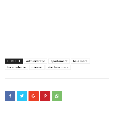
ETICHETE
administrație
apartament
baia mare
focar infecție
miezeri
stiri baia mare