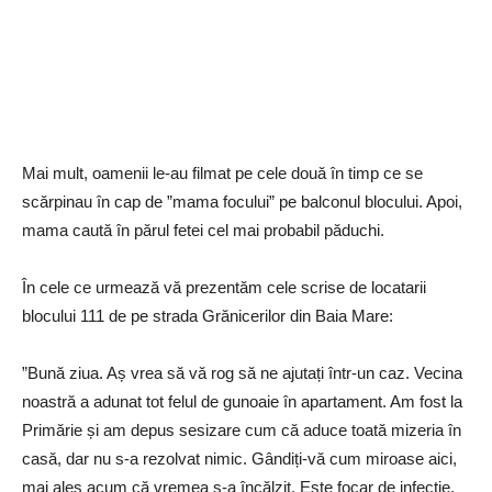
Mai mult, oamenii le-au filmat pe cele două în timp ce se
scărpinau în cap de ”mama focului” pe balconul blocului. Apoi,
mama caută în părul fetei cel mai probabil păduchi.
În cele ce urmează vă prezentăm cele scrise de locatarii
blocului 111 de pe strada Grănicerilor din Baia Mare:
”Bună ziua. Aș vrea să vă rog să ne ajutați într-un caz. Vecina
noastră a adunat tot felul de gunoaie în apartament. Am fost la
Primărie și am depus sesizare cum că aduce toată mizeria în
casă, dar nu s-a rezolvat nimic. Gândiți-vă cum miroase aici,
mai ales acum că vremea s-a încălzit. Este focar de infecție.