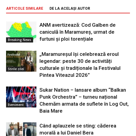
ARTICOLE SIMILARE
DE LA ACELAȘI AUTOR
ANM avertizează: Cod Galben de
caniculă în Maramureș, urmat de
furtuni și ploi torențiale
Breaking News
„Maramureșul își celebrează eroul
legendar: peste 30 de activități
culturale și tradiționale la Festivalul
Stirile zilei
Pintea Viteazul 2026”
Sukar Nation – lansare album “Balkan
Punk Orchestra” – turneu național
Chemăm armata de suflete în Log Out,
Eveniment
Baia Mare
Când aplauzele se sting: căderea
morală a lui Daniel Bera