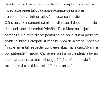
Practic, două femei (mamă și fiică) au umplut pur și simplu
întreg apartamentul cu gunoaie adunate de prin oraș,
transformându-l într-un adevărat focar de infecție.
Când au văzut oamenii că nimeni din cadrul departamentelor
de specialitate din cadrul Primăriei Baia Mare nu îi ajută,
oamenii au ”strâns probe” pentru ca noi să le putem prezenta
opiniei publice. Fotografii și imagini video de-a dreptul șocante.
În apartamentul respectiv gunoaiele abia mai încap. Abia mai
poți pătrunde în imobil. Camerele sunt umplute până la tavan.
La fel și camera de baie. O singură ”cărare” spre toaletă. În
rest, nu mai există loc nici să ”arunci un ac”.