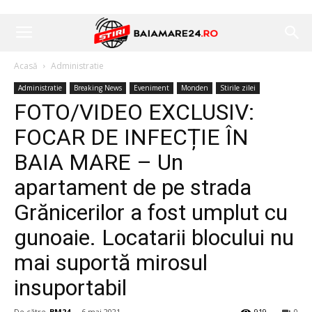
Acasă
Administratie
Administratie
Breaking News
Eveniment
Monden
Stirile zilei
FOTO/VIDEO EXCLUSIV:
FOCAR DE INFECȚIE ÎN
BAIA MARE – Un
apartament de pe strada
Grănicerilor a fost umplut cu
gunoaie. Locatarii blocului nu
mai suportă mirosul
insuportabil
De către
BM24
-
6 mai 2021
919
0