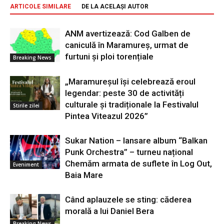
ARTICOLE SIMILARE
DE LA ACELAȘI AUTOR
ANM avertizează: Cod Galben de
caniculă în Maramureș, urmat de
furtuni și ploi torențiale
Breaking News
„Maramureșul își celebrează eroul
legendar: peste 30 de activități
culturale și tradiționale la Festivalul
Stirile zilei
Pintea Viteazul 2026”
Sukar Nation – lansare album “Balkan
Punk Orchestra” – turneu național
Chemăm armata de suflete în Log Out,
Eveniment
Baia Mare
Când aplauzele se sting: căderea
morală a lui Daniel Bera
Breaking News