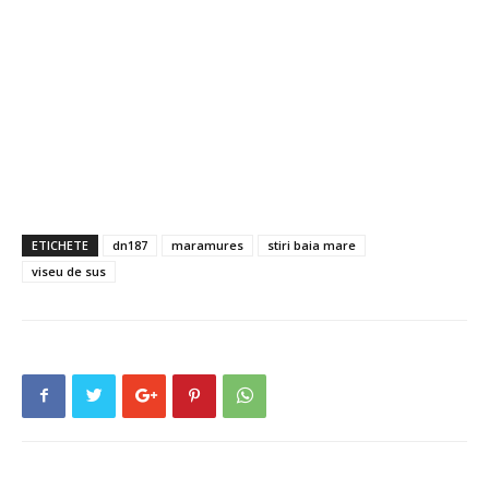
ETICHETE
dn187
maramures
stiri baia mare
viseu de sus