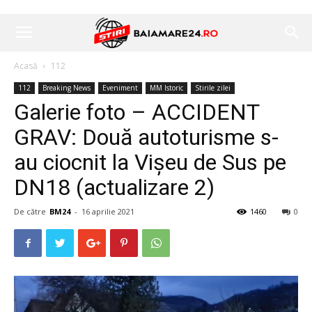
Acasă
112
112
Breaking News
Eveniment
MM Istoric
Stirile zilei
Galerie foto – ACCIDENT
GRAV: Două autoturisme s-
au ciocnit la Vișeu de Sus pe
DN18 (actualizare 2)
De către
BM24
-
16 aprilie 2021
1460
0