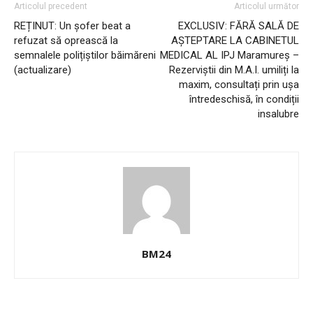
Articolul precedent
Articolul următor
REȚINUT: Un șofer beat a
EXCLUSIV: FĂRĂ SALĂ DE
refuzat să oprească la
AȘTEPTARE LA CABINETUL
semnalele polițiștilor băimăreni
MEDICAL AL IPJ Maramureș –
(actualizare)
Rezerviștii din M.A.I. umiliți la
maxim, consultați prin ușa
întredeschisă, în condiții
insalubre
BM24