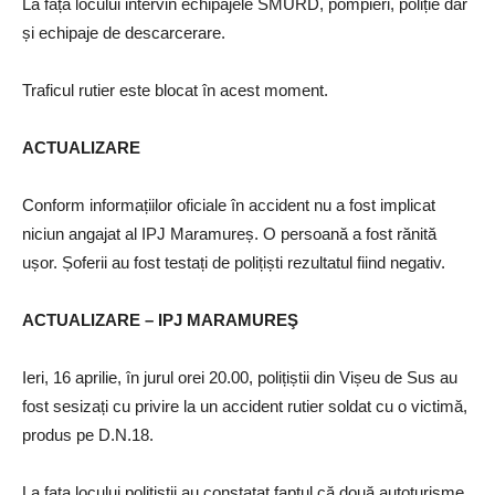
La fața locului intervin echipajele SMURD, pompieri, poliție dar
și echipaje de descarcerare.
Traficul rutier este blocat în acest moment.
ACTUALIZARE
Conform informațiilor oficiale în accident nu a fost implicat
niciun angajat al IPJ Maramureș. O persoană a fost rănită
ușor. Șoferii au fost testați de polițiști rezultatul fiind negativ.
ACTUALIZARE – IPJ MARAMUREŞ
Ieri, 16 aprilie, în jurul orei 20.00, polițiștii din Vișeu de Sus au
fost sesizați cu privire la un accident rutier soldat cu o victimă,
produs pe D.N.18.
La fața locului polițiștii au constatat faptul că două autoturisme