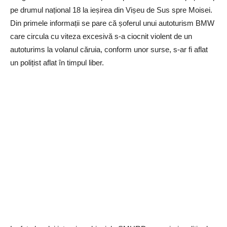
pe drumul național 18 la ieșirea din Vișeu de Sus spre Moisei.
Din primele informații se pare că șoferul unui autoturism BMW
care circula cu viteza excesivă s-a ciocnit violent de un
autoturims la volanul căruia, conform unor surse, s-ar fi aflat
un polițist aflat în timpul liber.