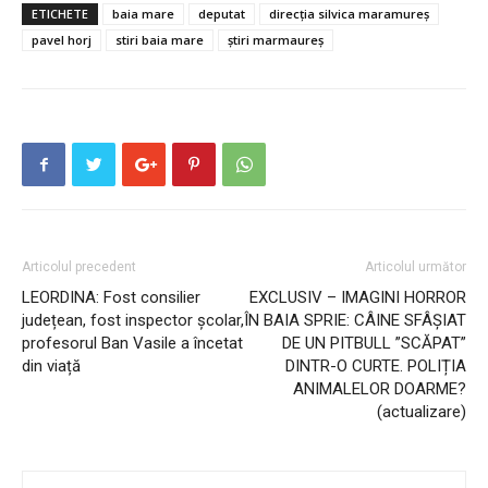
ETICHETE
baia mare
deputat
direcția silvica maramureș
pavel horj
stiri baia mare
știri marmaureș
Articolul precedent
Articolul următor
LEORDINA: Fost consilier
EXCLUSIV – IMAGINI HORROR
județean, fost inspector școlar,
ÎN BAIA SPRIE: CÂINE SFÂȘIAT
profesorul Ban Vasile a încetat
DE UN PITBULL ”SCĂPAT”
din viață
DINTR-O CURTE. POLIȚIA
ANIMALELOR DOARME?
(actualizare)