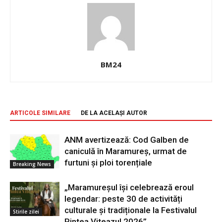
BM24
ARTICOLE SIMILARE
DE LA ACELAȘI AUTOR
ANM avertizează: Cod Galben de
caniculă în Maramureș, urmat de
furtuni și ploi torențiale
Breaking News
„Maramureșul își celebrează eroul
legendar: peste 30 de activități
culturale și tradiționale la Festivalul
Stirile zilei
Pintea Viteazul 2026”