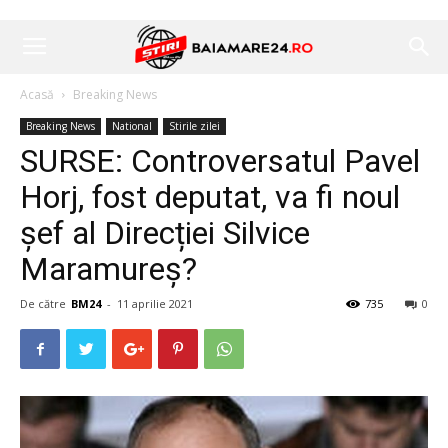
Acasă
Breaking News
Breaking News
National
Stirile zilei
SURSE: Controversatul Pavel
Horj, fost deputat, va fi noul
șef al Direcției Silvice
Maramureș?
De către
BM24
-
11 aprilie 2021
735
0