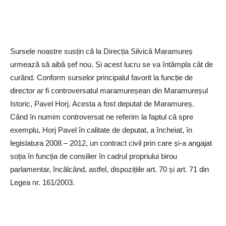
Sursele noastre susțin că la Direcția Silvică Maramureș
urmează să aibă șef nou. Și acest lucru se va întâmpla cât de
curând. Conform surselor principalul favorit la funcție de
director ar fi controversatul maramureșean din Maramureșul
Istoric, Pavel Horj. Acesta a fost deputat de Maramureș.
Când în numim controversat ne referim la faptul că spre
exemplu, Horj Pavel în calitate de deputat, a încheiat, în
legislatura 2008 – 2012, un contract civil prin care și-a angajat
soția în funcția de consilier în cadrul propriului birou
parlamentar, încălcând, astfel, dispozițiile art. 70 și art. 71 din
Legea nr. 161/2003.