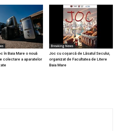
ews
Breaking News
oc în Baia Mare o nouă
Joc cu coșarcă de Lăsatul Secului,
 colectare a aparatelor
organizat de Facultatea de Litere
zate
Baia Mare