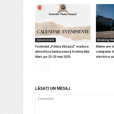
Administratie
Breaking N
Festivalul „Pintea Viteazul” readuce
Mâine are l
atmosfera haiducească în inima Băii
campanie de
Mari, pe 23-25 mai 2025
electrice u
LĂSAȚI UN MESAJ