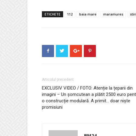
ETICHETE
112
baia mare
maramures
sti
Articolul precedent
EXCLUSIV VIDEO / FOTO: Atenție la țeparii din
imagini – Un șomcutean a plătit 2500 euro pent
o construcție modulară. A primit… doar niște
promisiuni
BM24