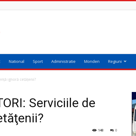
t
National
Sport
Administratie
Monden
Regiuni
enţă ignoră cetăţenii?
ORI: Serviciile de
tăţenii?
148
0