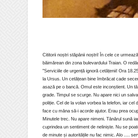
Cititorii noștri stăpânii noștri! În cele ce urme
băimărean din zona bulevardului Traian. O redă
”Serviciile de urgență ignoră cetățenii! Ora 18.
la Ursus. Un cetățean bine îmbrăcat cade secerat d
asază pe o bancă. Omul este inconștient. Un tâ
grade. Timpul se scurge. Nu apare nici un salva
poliție. Cel de la volan vorbea la telefon, iar ce
face cu mâna să-i acorde ajutor. Erau prea ocup
Minutele trec. Nu apare nimeni. Tânărul sună ia
cuprindea un sentiment de neliniște. Nu se poa
de minute și autoritățile nu fac nimic. Alo …. ser