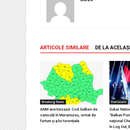
ARTICOLE SIMILARE
DE LA ACELAȘ
Breaking News
Eveniment
ANM avertizează: Cod Galben de
Sukar Natio
caniculă în Maramureș, urmat de
“Balkan Pun
furtuni și ploi torențiale
național Ch
în Log Out, 