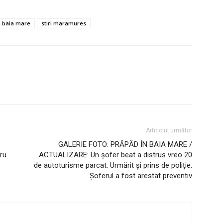
ri baia mare
stiri maramures
Articolul următor
GALERIE FOTO: PRĂPĂD ÎN BAIA MARE /
ru
ACTUALIZARE: Un șofer beat a distrus vreo 20
de autoturisme parcat. Urmărit și prins de poliție.
Şoferul a fost arestat preventiv