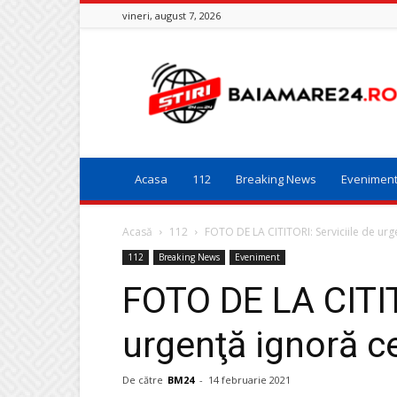
vineri, august 7, 2026
Baia
Mare
24
Acasa
112
Breaking News
Evenimen
Acasă
112
FOTO DE LA CITITORI: Serviciile de urg
112
Breaking News
Eveniment
FOTO DE LA CITIT
urgenţă ignoră ce
De către
BM24
-
14 februarie 2021