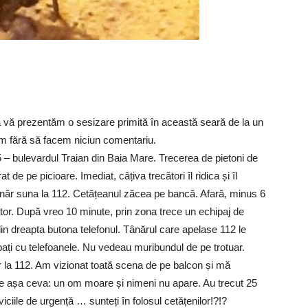
ază vă prezentăm o sesizare primită în această seară de la un
m fără să facem niciun comentariu.
25 – bulevardul Traian din Baia Mare. Trecerea de pietoni de
e pe picioare. Imediat, câțiva trecători îl ridica și îl
năr suna la 112. Cetățeanul zăcea pe bancă. Afară, minus 6
tor. După vreo 10 minute, prin zona trece un echipaj de
l din dreapta butona telefonul. Tânărul care apelase 112 le
ați cu telefoanele. Nu vedeau muribundul de pe trotuar.
r la 112. Am vizionat toată scena de pe balcon și mă
te așa ceva: un om moare și nimeni nu apare. Au trecut 25
viciile de urgență … sunteți în folosul cetățenilor!?!?