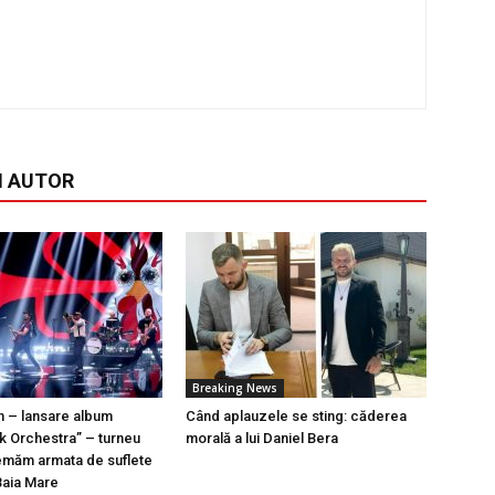
I AUTOR
Breaking News
n – lansare album
Când aplauzele se sting: căderea
k Orchestra” – turneu
morală a lui Daniel Bera
emăm armata de suflete
Baia Mare