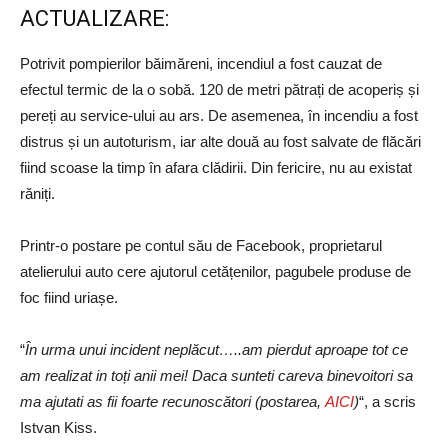
ACTUALIZARE:
Potrivit pompierilor băimăreni, incendiul a fost cauzat de
efectul termic de la o sobă. 120 de metri pătrați de acoperiș și
pereți au service-ului au ars. De asemenea, în incendiu a fost
distrus și un autoturism, iar alte două au fost salvate de flăcări
fiind scoase la timp în afara clădirii. Din fericire, nu au existat
răniți.
Printr-o postare pe contul său de Facebook, proprietarul
atelierului auto cere ajutorul cetățenilor, pagubele produse de
foc fiind uriașe.
“
În urma unui incident neplăcut…..am pierdut aproape tot ce
am realizat in toți anii mei! Daca sunteti careva binevoitori sa
ma ajutati as fii foarte recunoscători
(postarea,
AICI
)
“, a scris
Istvan Kiss.