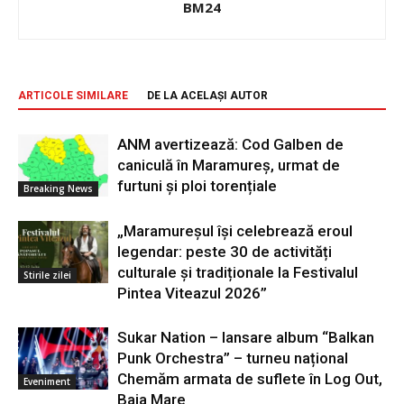
BM24
ARTICOLE SIMILARE
DE LA ACELAȘI AUTOR
ANM avertizează: Cod Galben de
caniculă în Maramureș, urmat de
furtuni și ploi torențiale
Breaking News
„Maramureșul își celebrează eroul
legendar: peste 30 de activități
culturale și tradiționale la Festivalul
Stirile zilei
Pintea Viteazul 2026”
Sukar Nation – lansare album “Balkan
Punk Orchestra” – turneu național
Chemăm armata de suflete în Log Out,
Eveniment
Baia Mare