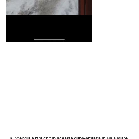
Un incendiu a izbucnit în această după-amiază în Baia Mare,