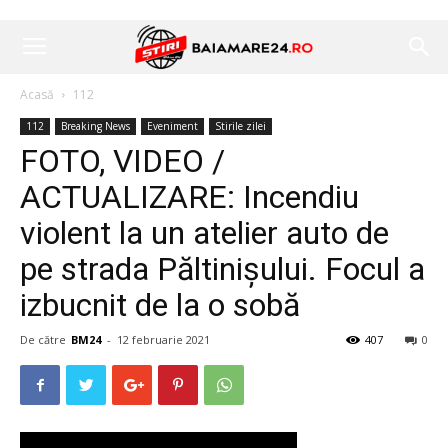
Acasă
112
112
Breaking News
Eveniment
Stirile zilei
FOTO, VIDEO /
ACTUALIZARE: Incendiu
violent la un atelier auto de
pe strada Păltinişului. Focul a
izbucnit de la o sobă
De către
BM24
-
12 februarie 2021
407
0