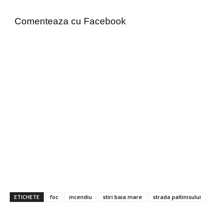
Comenteaza cu Facebook
ETICHETE
foc
incendiu
stiri baia mare
strada paltinisului