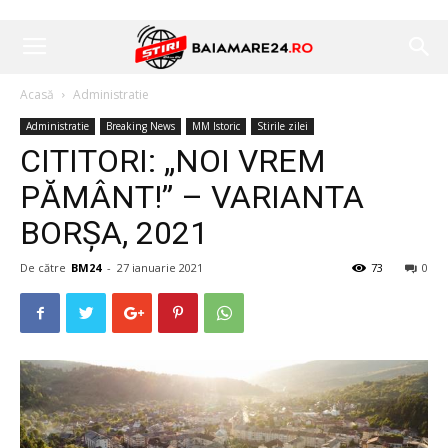
Acasă
Administratie
Administratie
Breaking News
MM Istoric
Stirile zilei
CITITORI: „NOI VREM
PĂMÂNT!” – VARIANTA
BORȘA, 2021
De către
BM24
-
27 ianuarie 2021
73
0