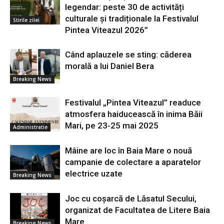
legendar: peste 30 de activități
culturale și tradiționale la Festivalul
Stirile zilei
Pintea Viteazul 2026”
Când aplauzele se sting: căderea
morală a lui Daniel Bera
Breaking News
Festivalul „Pintea Viteazul” readuce
atmosfera haiducească în inima Băii
Mari, pe 23-25 mai 2025
Administratie
Mâine are loc în Baia Mare o nouă
campanie de colectare a aparatelor
electrice uzate
Breaking News
Joc cu coșarcă de Lăsatul Secului,
organizat de Facultatea de Litere Baia
Mare
Breaking News