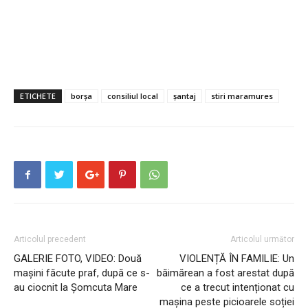
ETICHETE
borșa
consiliul local
șantaj
stiri maramures
Articolul precedent
Articolul următor
GALERIE FOTO, VIDEO: Două
VIOLENȚĂ ÎN FAMILIE: Un
maşini făcute praf, după ce s-
băimărean a fost arestat după
au ciocnit la Şomcuta Mare
ce a trecut intenționat cu
mașina peste picioarele soției