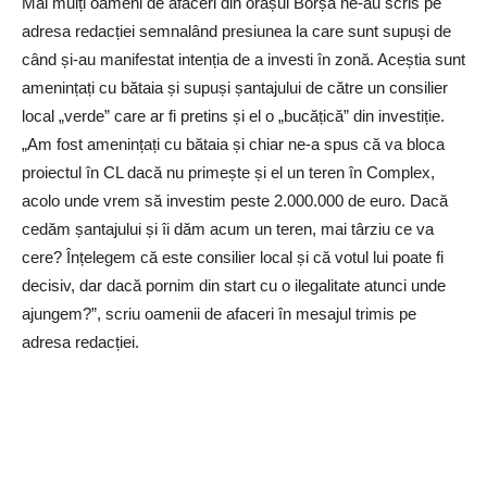
Mai mulți oameni de afaceri din orașul Borșa ne-au scris pe
adresa redacției semnalând presiunea la care sunt supuși de
când și-au manifestat intenția de a investi în zonă. Aceștia sunt
amenințați cu bătaia și supuși șantajului de către un consilier
local „verde” care ar fi pretins și el o „bucățică” din investiție.
„Am fost amenințați cu bătaia și chiar ne-a spus că va bloca
proiectul în CL dacă nu primește și el un teren în Complex,
acolo unde vrem să investim peste 2.000.000 de euro. Dacă
cedăm șantajului și îi dăm acum un teren, mai târziu ce va
cere? Înțelegem că este consilier local și că votul lui poate fi
decisiv, dar dacă pornim din start cu o ilegalitate atunci unde
ajungem?”, scriu oamenii de afaceri în mesajul trimis pe
adresa redacției.