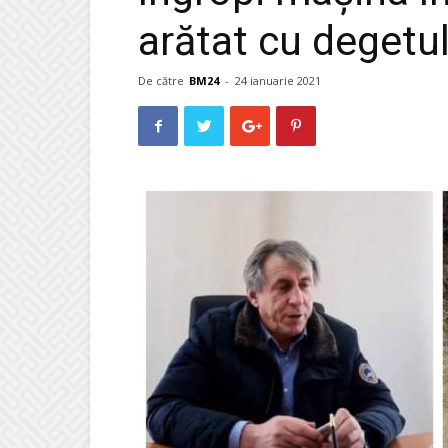
arătat cu degetul
De către
BM24
-
24 ianuarie 2021