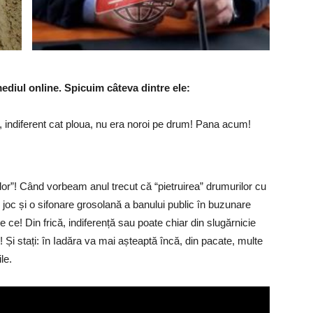
mediul online. Spicuim câteva dintre ele:
e, indiferent cat ploua, nu era noroi pe drum! Pana acum!
ilor”! Când vorbeam anul trecut că “pietruirea” drumurilor cu
e joc și o sifonare grosolană a banului public în buzunare
e ce! Din frică, indiferență sau poate chiar din slugărnicie
 Și stați: în Iadăra va mai așteaptă încă, din pacate, multe
le.