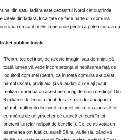
nal din satul Iadăra este dezastru! Noroi cât cuprinde,
te ulițele din Iadăra, localitate ce face parte din comuna
enii spun că sunt unele zone unde pentru a putea circula cu
rației publice locale
”Pentru toți cei iritaţi de aceste imagini sau deranjați că
toată lumea vă vede incompetența şi nepăsarea față de
locuitorii comunei (pentru că în toată comuna s-a cărat
nămol uscat), priviți aici și vă lăudați cu ce ați putut
realiza împreună cu acest personaj, de buna credinţă! Din
9 miliarde de lei nu a făcut decât să vă ducă înapoi în
nămol, mulțumiți din inimă celor ieftini, ce au ajuns să fie
cumpărați de un şmecher ce aruncă cu banii în toţi
prietenii lui (clar nelipsit de beneficii). Cei ce ați votat un
asemenea om luați cu sare!! Să nu vă fie rău când vă