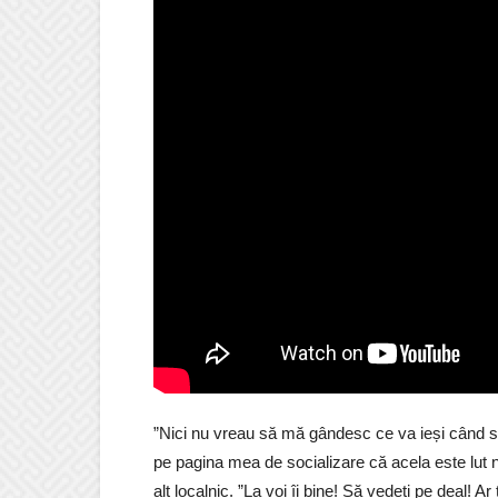
”Nici nu vreau să mă gândesc ce va ieși când se
pe pagina mea de socializare că acela este lut 
alt localnic. ”La voi îi bine! Să vedeti pe deal! 