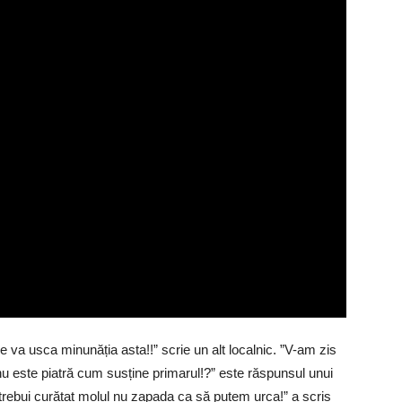
 va usca minunăția asta!!” scrie un alt localnic. ”V-am zis
nu este piatră cum susține primarul!?” este răspunsul unui
Ar trebui curățat molul nu zapada ca să putem urca!” a scris