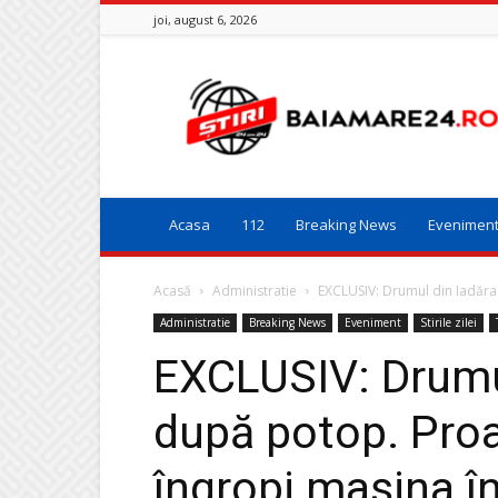
joi, august 6, 2026
Baia
Mare
24
Acasa
112
Breaking News
Evenimen
Acasă
Administratie
EXCLUSIV: Drumul din Iadăra a
Administratie
Breaking News
Eveniment
Stirile zilei
EXCLUSIV: Drumul
după potop. Proas
îngropi mașina în