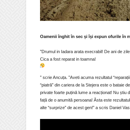
Oamenii înghit în sec și își expun ofurile în 
”Drumul in Iadara arata execrabil! De ani de zil
Cica a fost reparat in toamna!
” scrie Ancuța. ”Aveti acuma rezultatul “reparați
“piatră” din cariera de la Stejera este o bataie d
private foarte puțină lume a reacționat! Nu știu d
față de o anumită persoana! Ăsta este rezultatul!
alte “surprize” de acest gen!” a scris Daniel Vasi