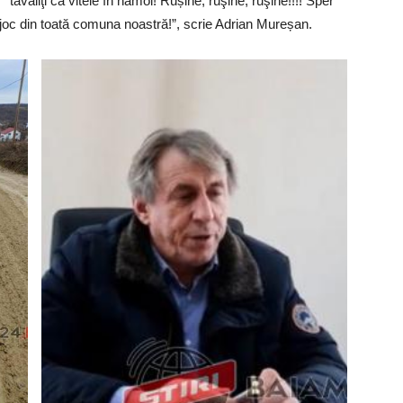
tăvăliţi ca vitele în nămol! Rușine, ruşine, ruşine!!!! Sper
 joc din toată comuna noastră!”, scrie Adrian Mureșan.