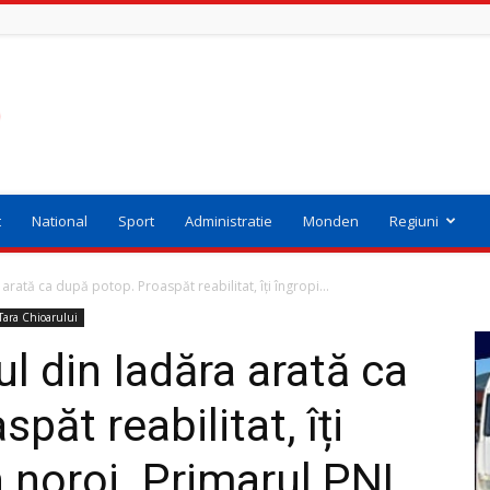
t
National
Sport
Administratie
Monden
Regiuni
rată ca după potop. Proaspăt reabilitat, îți îngropi...
Tara Chioarului
 din Iadăra arată ca
păt reabilitat, îți
 noroi. Primarul PNL,