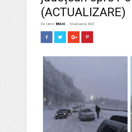
(ACTUALIZARE)
De către
BM24
-
14 ianuarie 2021