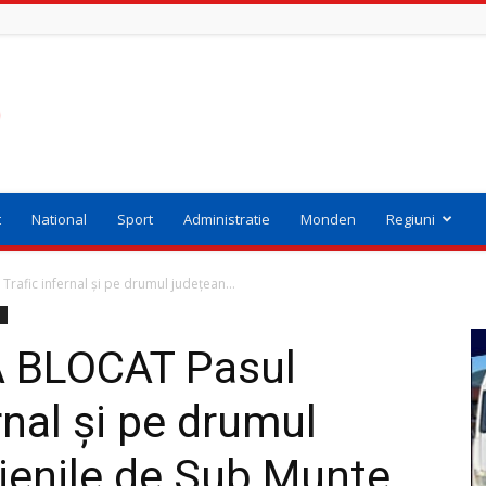
t
National
Sport
Administratie
Monden
Regiuni
rafic infernal și pe drumul județean...
i
A BLOCAT Pasul
rnal și pe drumul
ienile de Sub Munte