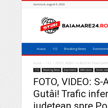
duminică, august 9, 2026
Baia
Mare
24
Acasa
112
Breaking News
Evenimen
Acasă
112
FOTO, VIDEO: S-A BLOCAT Pasul Gutâi! T
112
Breaking News
Eveniment
MM Istoric
Stirile zile
FOTO, VIDEO: S-
Gutâi! Trafic infe
județean spre Po