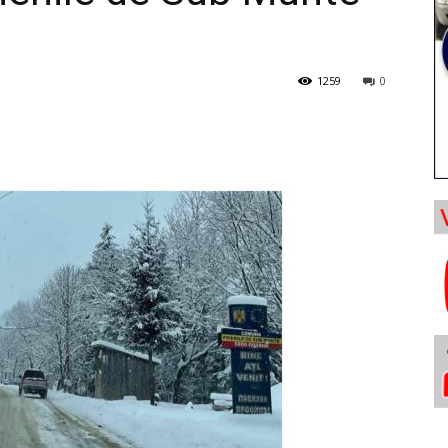
1259
0