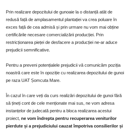
Prin realizare depozitului de gunoaie la o distanță atât de
redusă față de amplasamentul plantației va crea poluare în
exces față de cea admisă și prin urmare nu vom mai obține
certificările necesare comercializării producției. Prin
restricționarea pieței de desfacere a producției ne-ar aduce
prejudicii semnificative.
Pentru a preveni potențialele prejudicii vă comunicăm poziția
noastră care este în opoziție cu realizarea depozitului de gunoi
pe raza UAT Șomcuta Mare.
În cazul în care veți da curs realizări depozitului de gunoi fără
să țineți cont de cele menționate mai sus, ne vom adresa
instanțelor de judecată pentru a bloca realizarea acestui
proiect,
ne vom îndrepta pentru recuperarea veniturilor
pierdute și a prejudiciului cauzat împotriva consilierilor și