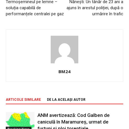
Termoșemineul pe lemne –
Năneşti: Un tânăr de 23 ani a
soluția capabilă de
ajuns în arestul poliției, după o
performanțele centralei pe gaz
urmărire în trafic
BM24
ARTICOLE SIMILARE
DE LA ACELAȘI AUTOR
ANM avertizează: Cod Galben de
caniculă în Maramureș, urmat de
furtuni și ploi torențiale