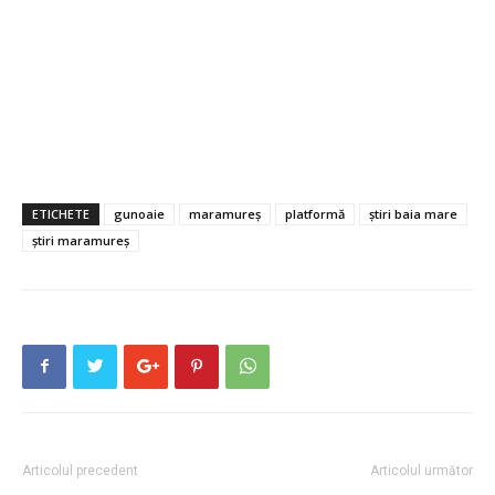
ETICHETE
gunoaie
maramureș
platformă
știri baia mare
știri maramureș
Articolul precedent
Articolul următor