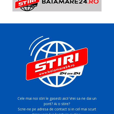
Cele mai noi stiri le gasesti aici! Vrei sa ne dai un
pont? Ai o stire?
Scrie-ne pe adresa de contact si in cel mai scurt