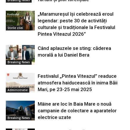
Breaking News
„Maramureșul își celebrează eroul
legendar: peste 30 de activități
culturale și tradiționale la Festivalul
Stirile zilei
Pintea Viteazul 2026”
Când aplauzele se sting: căderea
morală a lui Daniel Bera
Breaking News
Festivalul „Pintea Viteazul” readuce
atmosfera haiducească în inima Băii
Mari, pe 23-25 mai 2025
Administratie
Mâine are loc în Baia Mare o nouă
campanie de colectare a aparatelor
electrice uzate
Breaking News