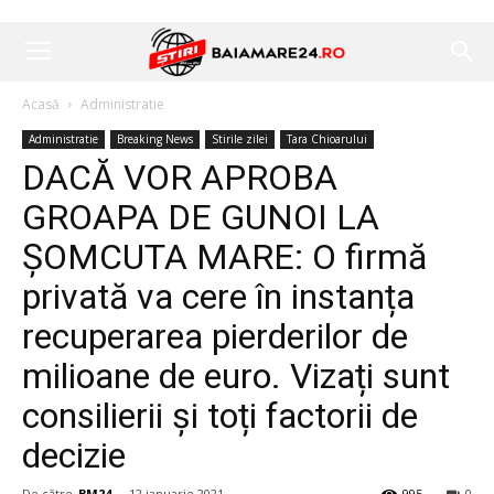
Acasă
Administratie
Administratie
Breaking News
Stirile zilei
Tara Chioarului
DACĂ VOR APROBA
GROAPA DE GUNOI LA
ȘOMCUTA MARE: O firmă
privată va cere în instanța
recuperarea pierderilor de
milioane de euro. Vizați sunt
consilierii și toți factorii de
decizie
De către
BM24
-
12 ianuarie 2021
995
0