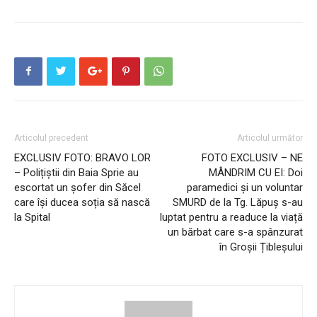
Articolul precedent
Articolul următor
EXCLUSIV FOTO: BRAVO LOR
FOTO EXCLUSIV – NE
– Polițiștii din Baia Sprie au
MÂNDRIM CU EI: Doi
escortat un șofer din Săcel
paramedici și un voluntar
care își ducea soția să nască
SMURD de la Tg. Lăpuș s-au
la Spital
luptat pentru a readuce la viață
un bărbat care s-a spânzurat
în Groșii Țibleșului