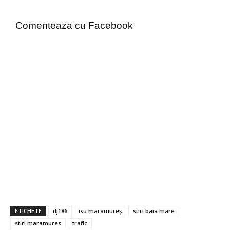
Comenteaza cu Facebook
ETICHETE
dj186
isu maramureș
stiri baia mare
stiri maramures
trafic