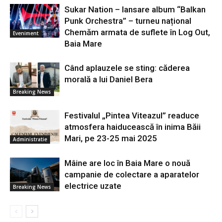
Sukar Nation – lansare album “Balkan
Punk Orchestra” – turneu național
Chemăm armata de suflete în Log Out,
Eveniment
Baia Mare
Când aplauzele se sting: căderea
morală a lui Daniel Bera
Breaking News
Festivalul „Pintea Viteazul” readuce
atmosfera haiducească în inima Băii
Mari, pe 23-25 mai 2025
Administratie
Mâine are loc în Baia Mare o nouă
campanie de colectare a aparatelor
electrice uzate
Breaking News