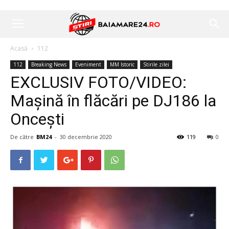
Acasă
112
112
Breaking News
Eveniment
MM Istoric
Stirile zilei
EXCLUSIV FOTO/VIDEO:
Mașină în flăcări pe DJ186 la
Oncești
De către
BM24
-
30 decembrie 2020
119
0