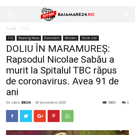
Acasă
112
112
Breaking News
Eveniment
Monden
Stirile zilei
DOLIU ÎN MARAMUREȘ:
Rapsodul Nicolae Sabău a
murit la Spitalul TBC răpus
de coronavirus. Avea 91 de
ani
De către
BM24
-
30 decembrie 2020
1005
0