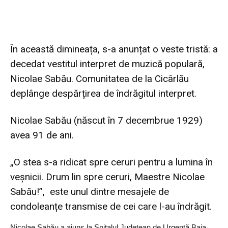
În această dimineața, s-a anunțat o veste tristă: a
decedat vestitul interpret de muzică populară,
Nicolae Sabău. Comunitatea de la Cicârlău
deplânge despărțirea de îndrăgitul interpret.
Nicolae Sabău (născut în 7 decembrue 1929)
avea 91 de ani.
„O stea s-a ridicat spre ceruri pentru a lumina în
veșnicii. Drum lin spre ceruri, Maestre Nicolae
Sabău!”, este unul dintre mesajele de
condoleanțe transmise de cei care l-au îndrăgit.
Nicolae Sabău a ajuns la Spitalul Județean de Urgență Baia