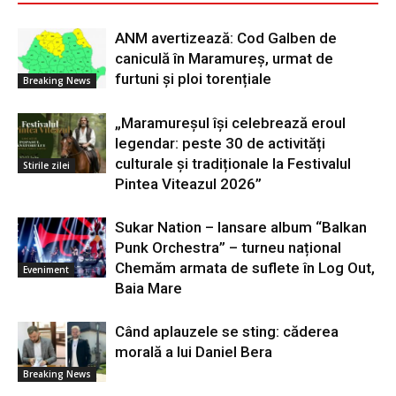
ANM avertizează: Cod Galben de
caniculă în Maramureș, urmat de
furtuni și ploi torențiale
Breaking News
„Maramureșul își celebrează eroul
legendar: peste 30 de activități
culturale și tradiționale la Festivalul
Stirile zilei
Pintea Viteazul 2026”
Sukar Nation – lansare album “Balkan
Punk Orchestra” – turneu național
Chemăm armata de suflete în Log Out,
Eveniment
Baia Mare
Când aplauzele se sting: căderea
morală a lui Daniel Bera
Breaking News