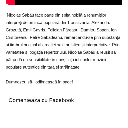
Nicolae Sabău face parte din spița nobilă a renumiților
interpreți de muzică populară din Transilvania: Alexandru
Grozuță, Emil Gavriș, Felician Fărcașu, Dumitru Sopon, Ion
Cristoreanu, Petre Săbădeanu, remarcându-se prin substanța
și timbrul original al creației sale artistice și interpretative. Prin
varietatea și bogăția repertoriului, Nicolae Sabău a reușit să
pătrundă cu sensibilitate în conștiința iubitorilor muzicii
populare autentice din țară și străinătate.
Dumnezeu să-l odihnească în pace!
Comenteaza cu Facebook