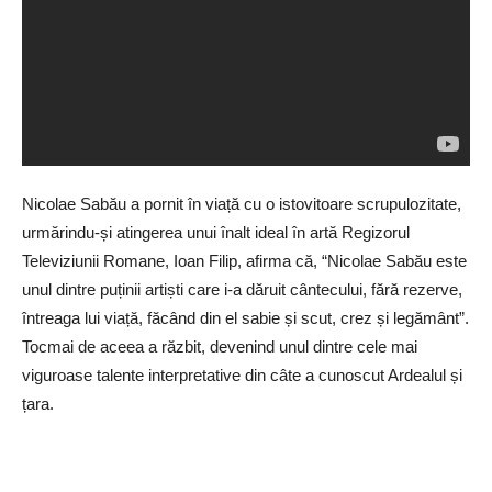
Nicolae Sabău a pornit în viață cu o istovitoare scrupulozitate,
urmărindu-și atingerea unui înalt ideal în artă Regizorul
Televiziunii Romane, Ioan Filip, afirma că, “Nicolae Sabău este
unul dintre puținii artiști care i-a dăruit cântecului, fără rezerve,
întreaga lui viață, făcând din el sabie și scut, crez și legământ”.
Tocmai de aceea a răzbit, devenind unul dintre cele mai
viguroase talente interpretative din câte a cunoscut Ardealul și
țara.