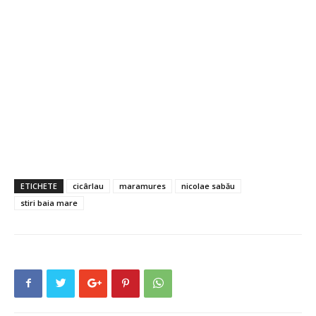
ETICHETE
cicârlau
maramures
nicolae sabău
stiri baia mare