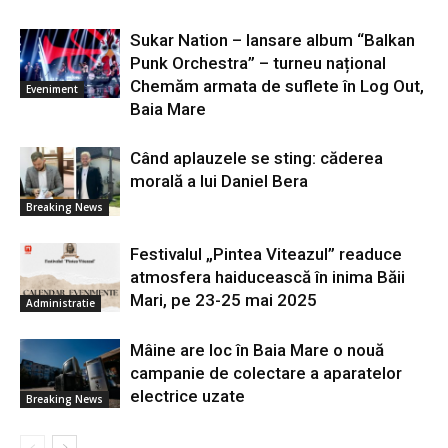
Sukar Nation – lansare album “Balkan
Punk Orchestra” – turneu național
Chemăm armata de suflete în Log Out,
Eveniment
Baia Mare
Când aplauzele se sting: căderea
morală a lui Daniel Bera
Breaking News
Festivalul „Pintea Viteazul” readuce
atmosfera haiducească în inima Băii
Mari, pe 23-25 mai 2025
Administratie
Mâine are loc în Baia Mare o nouă
campanie de colectare a aparatelor
electrice uzate
Breaking News