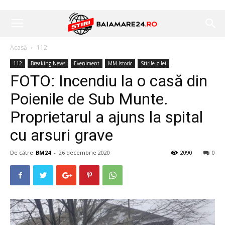
Acasă
112
112
Breaking News
Eveniment
MM Istoric
Stirile zilei
FOTO: Incendiu la o casă din
Poienile de Sub Munte.
Proprietarul a ajuns la spital
cu arsuri grave
De către
BM24
-
26 decembrie 2020
2090
0