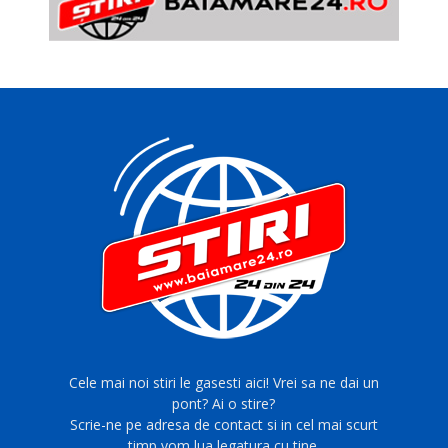
Cele mai noi stiri le gasesti aici! Vrei sa ne dai un
pont? Ai o stire?
Scrie-ne pe adresa de contact si in cel mai scurt
timp vom lua legatura cu tine.