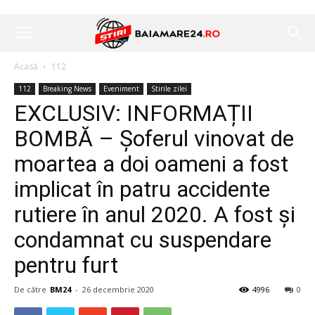
Acasă
112
112
Breaking News
Eveniment
Stirile zilei
EXCLUSIV: INFORMAȚII
BOMBĂ – Șoferul vinovat de
moartea a doi oameni a fost
implicat în patru accidente
rutiere în anul 2020. A fost și
condamnat cu suspendare
pentru furt
De către
BM24
-
26 decembrie 2020
4996
0