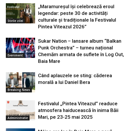
„Maramureșul își celebrează eroul
legendar: peste 30 de activități
culturale și tradiționale la Festivalul
Stirile zilei
Pintea Viteazul 2026”
Sukar Nation – lansare album “Balkan
Punk Orchestra” – turneu național
Chemăm armata de suflete în Log Out,
Eveniment
Baia Mare
Când aplauzele se sting: căderea
morală a lui Daniel Bera
Breaking News
Festivalul „Pintea Viteazul” readuce
atmosfera haiducească în inima Băii
Mari, pe 23-25 mai 2025
Administratie