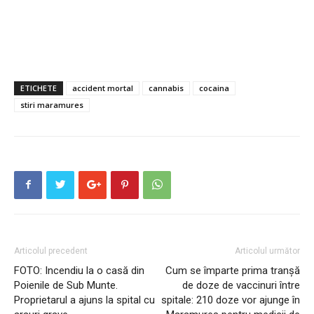
ETICHETE
accident mortal
cannabis
cocaina
stiri maramures
Articolul precedent
Articolul următor
FOTO: Incendiu la o casă din
Cum se împarte prima tranșă
Poienile de Sub Munte.
de doze de vaccinuri între
Proprietarul a ajuns la spital cu
spitale: 210 doze vor ajunge în