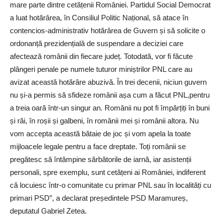
mare parte dintre cetățenii României. Partidul Social Democrat
a luat hotărârea, în Consiliul Politic Național, să atace în
contencios-administrativ hotărârea de Guvern și să solicite o
ordonanță prezidențială de suspendare a deciziei care
afectează românii din fiecare județ. Totodată, vor fi făcute
plângeri penale pe numele tuturor miniștrilor PNL care au
avizat această hotărâre abuzivă. În trei decenii, niciun guvern
nu și-a permis să sfideze românii așa cum a făcut PNL,pentru
a treia oară într-un singur an. Românii nu pot fi împărțiți în buni
și răi, în roșii și galbeni, în românii mei și românii altora. Nu
vom accepta această bătaie de joc și vom apela la toate
mijloacele legale pentru a face dreptate. Toți românii se
pregătesc să întâmpine sărbătorile de iarnă, iar asistenții
personali, spre exemplu, sunt cetățeni ai României, indiferent
că locuiesc într-o comunitate cu primar PNL sau în localități cu
primari PSD”, a declarat președintele PSD Maramureș,
deputatul Gabriel Zetea.