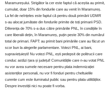
Maramureșului. Strigător la cer este faptul că aceștia au primit,
cumulat, doar 15% din fondurile care au venit în Maramureș.
La fel de neînțeles este faptul că pentru două primării UDMR
s-au alocat jumătate din fondurile primite de toți primarii PSD.
Diferența de 70% s-a dus către primăriile PNL, în condițiile în
care liberalii dețin, în Maramureș, puțin peste 30% din numărul
total de primari. FAPT: au primit bani primăriile care au făcut un
scor bun la alegerile parlamentare. Votezi PNL, ai bani,
supraviețuiești! Nu votezi PNL, ești pedepsit de politrucii care
conduc astăzi țara și județul! Comunitățile care n-au votat PNL
nu vor avea sumele necesare pentru plata indemnizației
asistenților personali, nu vor fi fonduri pentru cheltuielile
curente cum este iluminatul public sau pentru plata utilităților.
Despre investiții nici nu poate fi vorba.