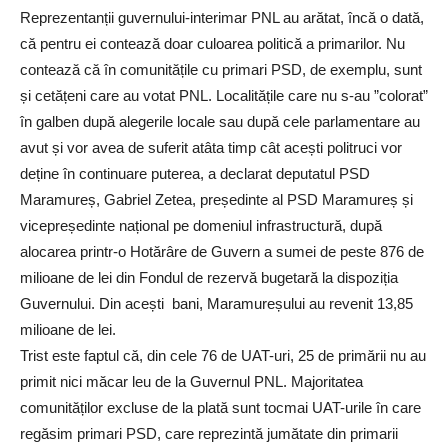
Reprezentanții guvernului-interimar PNL au arătat, încă o dată,
că pentru ei contează doar culoarea politică a primarilor. Nu
contează că în comunitățile cu primari PSD, de exemplu, sunt
și cetățeni care au votat PNL. Localitățile care nu s-au ”colorat”
în galben după alegerile locale sau după cele parlamentare au
avut și vor avea de suferit atâta timp cât acești politruci vor
deține în continuare puterea, a declarat deputatul PSD
Maramureș, Gabriel Zetea, președinte al PSD Maramureș și
vicepreședinte național pe domeniul infrastructură, după
alocarea printr-o Hotărâre de Guvern a sumei de peste 876 de
milioane de lei din Fondul de rezervă bugetară la dispoziția
Guvernului. Din acești bani, Maramureșului au revenit 13,85
milioane de lei.
Trist este faptul că, din cele 76 de UAT-uri, 25 de primării nu au
primit nici măcar leu de la Guvernul PNL. Majoritatea
comunităților excluse de la plată sunt tocmai UAT-urile în care
regăsim primari PSD, care reprezintă jumătate din primarii