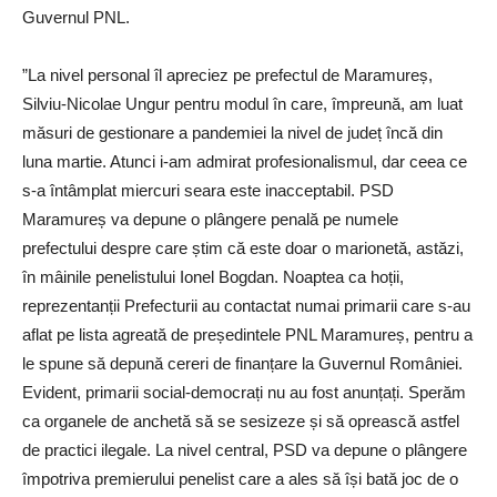
Guvernul PNL.
”La nivel personal îl apreciez pe prefectul de Maramureș,
Silviu-Nicolae Ungur pentru modul în care, împreună, am luat
măsuri de gestionare a pandemiei la nivel de județ încă din
luna martie. Atunci i-am admirat profesionalismul, dar ceea ce
s-a întâmplat miercuri seara este inacceptabil. PSD
Maramureș va depune o plângere penală pe numele
prefectului despre care știm că este doar o marionetă, astăzi,
în mâinile penelistului Ionel Bogdan. Noaptea ca hoții,
reprezentanții Prefecturii au contactat numai primarii care s-au
aflat pe lista agreată de președintele PNL Maramureș, pentru a
le spune să depună cereri de finanțare la Guvernul României.
Evident, primarii social-democrați nu au fost anunțați. Sperăm
ca organele de anchetă să se sesizeze și să oprească astfel
de practici ilegale. La nivel central, PSD va depune o plângere
împotriva premierului penelist care a ales să își bată joc de o