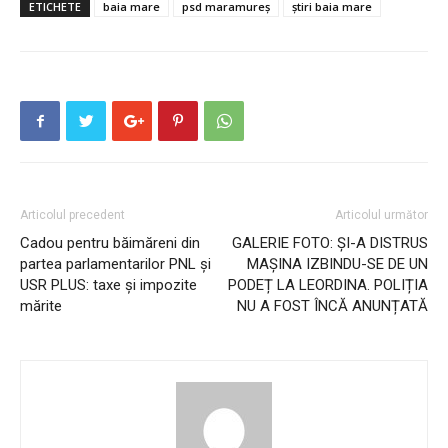
ETICHETE
baia mare
psd maramureș
știri baia mare
Articolul precedent
Articolul următor
Cadou pentru băimăreni din
GALERIE FOTO: ȘI-A DISTRUS
partea parlamentarilor PNL și
MAȘINA IZBINDU-SE DE UN
USR PLUS: taxe și impozite
PODEȚ LA LEORDINA. POLIȚIA
mărite
NU A FOST ÎNCĂ ANUNȚATĂ