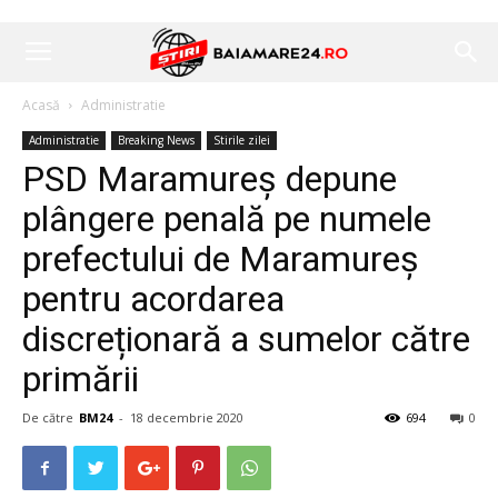
Acasă
Administratie
Administratie
Breaking News
Stirile zilei
PSD Maramureș depune
plângere penală pe numele
prefectului de Maramureș
pentru acordarea
discreționară a sumelor către
primării
De către
BM24
-
18 decembrie 2020
694
0