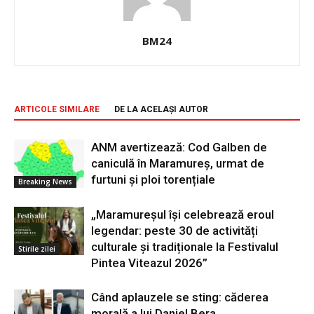
BM24
ARTICOLE SIMILARE
DE LA ACELAȘI AUTOR
ANM avertizează: Cod Galben de
caniculă în Maramureș, urmat de
furtuni și ploi torențiale
Breaking News
„Maramureșul își celebrează eroul
legendar: peste 30 de activități
culturale și tradiționale la Festivalul
Stirile zilei
Pintea Viteazul 2026”
Când aplauzele se sting: căderea
morală a lui Daniel Bera