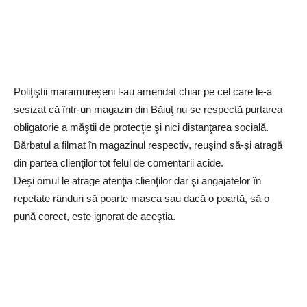
Poliţiştii maramureşeni l-au amendat chiar pe cel care le-a
sesizat că într-un magazin din Băiuţ nu se respectă purtarea
obligatorie a măştii de protecţie şi nici distanţarea socială.
Bărbatul a filmat în magazinul respectiv, reuşind să-şi atragă
din partea clienţilor tot felul de comentarii acide.
Deşi omul le atrage atenţia clienţilor dar şi angajatelor în
repetate rânduri să poarte masca sau dacă o poartă, să o
pună corect, este ignorat de aceştia.