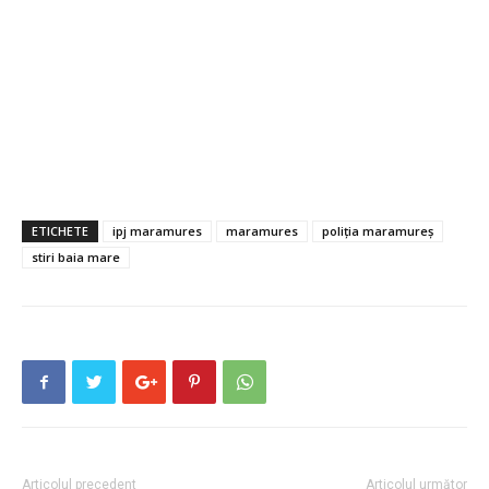
ETICHETE
ipj maramures
maramures
poliția maramureș
stiri baia mare
Articolul precedent
Articolul următor