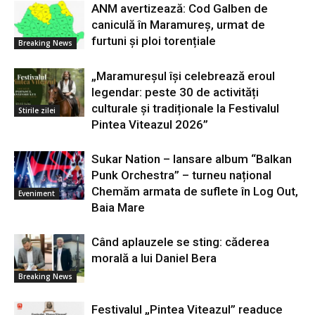
ANM avertizează: Cod Galben de
caniculă în Maramureș, urmat de
furtuni și ploi torențiale
Breaking News
„Maramureșul își celebrează eroul
legendar: peste 30 de activități
culturale și tradiționale la Festivalul
Stirile zilei
Pintea Viteazul 2026”
Sukar Nation – lansare album “Balkan
Punk Orchestra” – turneu național
Chemăm armata de suflete în Log Out,
Eveniment
Baia Mare
Când aplauzele se sting: căderea
morală a lui Daniel Bera
Breaking News
Festivalul „Pintea Viteazul” readuce