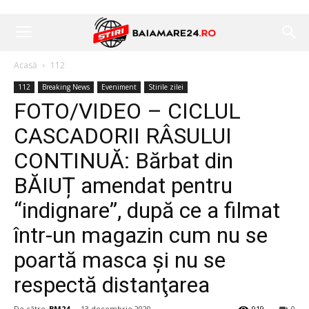
Acasă
112
112
Breaking News
Eveniment
Stirile zilei
FOTO/VIDEO – CICLUL
CASCADORII RÂSULUI
CONTINUĂ: Bărbat din
BĂIUȚ amendat pentru
“indignare”, după ce a filmat
într-un magazin cum nu se
poartă masca şi nu se
respectă distanţarea
De către
BM24
-
13 decembrie 2020
919
0