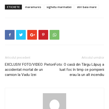
ETICHETE
maramures
sighetu marmatiei
stiri baia mare
Articolul precedent
Articolul următor
EXCLUSIV FOTO/VIDEO: Pieton
Foto: O casă din Târgu Lăpuș a
accidentat mortal de un
luat foc în timp ce pompierii
camion la Vadu Izei
erau la un alt incendiu