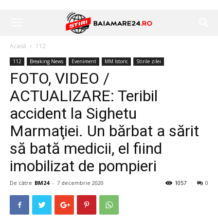
Acasă
112
112
Breaking News
Eveniment
MM Istoric
Stirile zilei
FOTO, VIDEO /
ACTUALIZARE: Teribil
accident la Sighetu
Marmaţiei. Un bărbat a sărit
să bată medicii, el fiind
imobilizat de pompieri
De către
BM24
-
7 decembrie 2020
1057
0