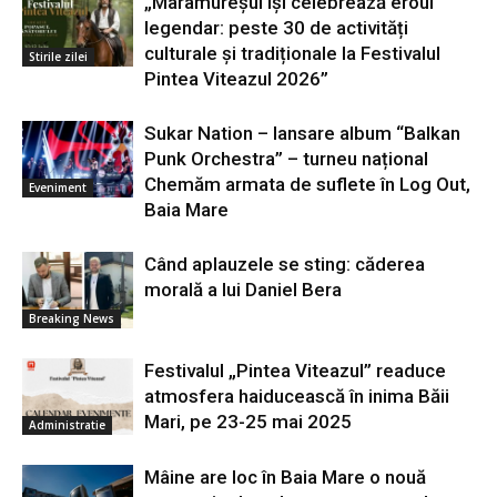
„Maramureșul își celebrează eroul
legendar: peste 30 de activități
culturale și tradiționale la Festivalul
Stirile zilei
Pintea Viteazul 2026”
Sukar Nation – lansare album “Balkan
Punk Orchestra” – turneu național
Chemăm armata de suflete în Log Out,
Eveniment
Baia Mare
Când aplauzele se sting: căderea
morală a lui Daniel Bera
Breaking News
Festivalul „Pintea Viteazul” readuce
atmosfera haiducească în inima Băii
Mari, pe 23-25 mai 2025
Administratie
Mâine are loc în Baia Mare o nouă