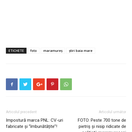
ETICHETE
foto
maramureș
știri baia mare
Articolul precedent
Articolul următor
Impostură marca PNL: CV-uri
FOTO: Peste 700 tone de
fabricate și ”îmbunătățite”!
pietriş şi nisip ridicate de