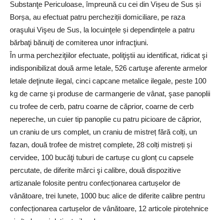
Substanţe Periculoase, împreună cu cei din Vișeu de Sus și
Borșa, au efectuat patru percheziții domiciliare, pe raza
oraşului Vişeu de Sus, la locuinţele și dependințele a patru
bărbaţi bănuiţi de comiterea unor infracţiuni.
În urma percheziţiilor efectuate, poliţiştii au identificat, ridicat şi
indisponibilizat două arme letale, 526 cartuşe aferente armelor
letale deţinute ilegal, cinci capcane metalice ilegale, peste 100
kg de carne şi produse de carmangerie de vânat, şase panoplii
cu trofee de cerb, patru coarne de căprior, coarne de cerb
nepereche, un cuier tip panoplie cu patru picioare de căprior,
un craniu de urs complet, un craniu de mistreț fără colți, un
fazan, două trofee de mistreț complete, 28 colți mistreți și
cervidee, 100 bucăţi tuburi de cartușe cu glonț cu capsele
percutate, de diferite mărci şi calibre, două dispozitive
artizanale folosite pentru confecționarea cartușelor de
vânătoare, trei lunete, 1000 buc alice de diferite calibre pentru
confecționarea cartușelor de vânătoare, 12 articole pirotehnice