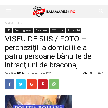
Acasă
112
112
Breaking News
Eveniment
MM Istoric
Stirile zilei
VIŞEU DE SUS / FOTO –
percheziţii la domiciliile a
patru persoane bănuite de
infracţiuni de braconaj
De către
BM24
-
4 decembrie 2020
459
0