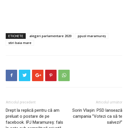
ETICHETE
alegeri parlamentare 2020
ppusl maramureș
stiri baia mare
Articolul precedent
Articolul următor
Drept la replică pentru că am
Sorin Vlașin: PSD lansează
preluat o postare de pe
campania ”Votezi ca să te
facebook. IPJ Maramureș: fals
salvezi!”