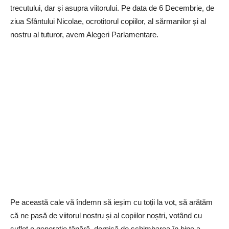
trecutului, dar și asupra viitorului. Pe data de 6 Decembrie, de
ziua Sfântului Nicolae, ocrotitorul copiilor, al sărmanilor și al
nostru al tuturor, avem Alegeri Parlamentare.
Pe această cale vă îndemn să ieșim cu toții la vot, să arătăm
că ne pasă de viitorul nostru și al copiilor noștri, votând cu
suflet o generație tânără, dornică de schimbarea în bine a