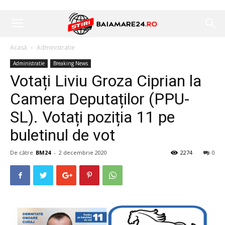
Acasă
Administratie
Administratie
Breaking News
Votați Liviu Groza Ciprian la
Camera Deputaților (PPU-
SL). Votați poziția 11 pe
buletinul de vot
De către
BM24
-
2 decembrie 2020
2274
0