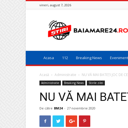
vineri, august 7, 2026
Baia
Mare
24
Acasa
112
Breaking News
Evenimen
Acasă
Administratie
NU VĂ MAI BATEȚI JOC DE CE
Administratie
Breaking News
Stirile zilei
NU VĂ MAI BATE
De către
BM24
-
27 noiembrie 2020