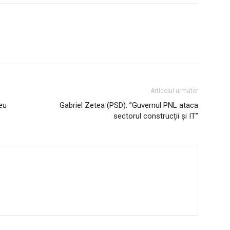
Articolul următor
eu
Gabriel Zetea (PSD): ”Guvernul PNL ataca
sectorul construcții și IT”