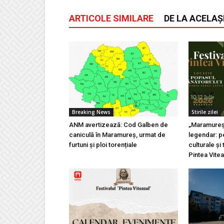
ARTICOLE SIMILARE
DE LA ACELAȘ
Breaking News
Stirile zilei
ANM avertizează: Cod Galben de
„Maramureșu
caniculă în Maramureș, urmat de
legendar: pe
furtuni și ploi torențiale
culturale și 
Pintea Vite