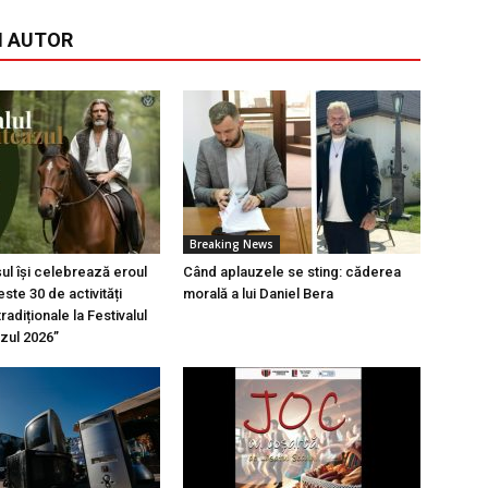
I AUTOR
Breaking News
l își celebrează eroul
Când aplauzele se sting: căderea
ste 30 de activități
morală a lui Daniel Bera
tradiționale la Festivalul
azul 2026”