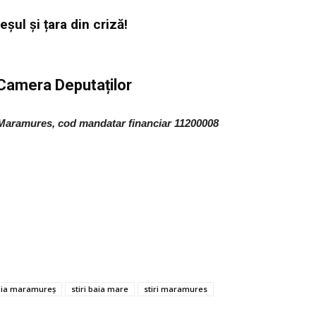
ul și țara din criză!
 Camera Deputaților
Maramures, cod mandatar financiar 11200008
nia maramureș
stiri baia mare
stiri maramures