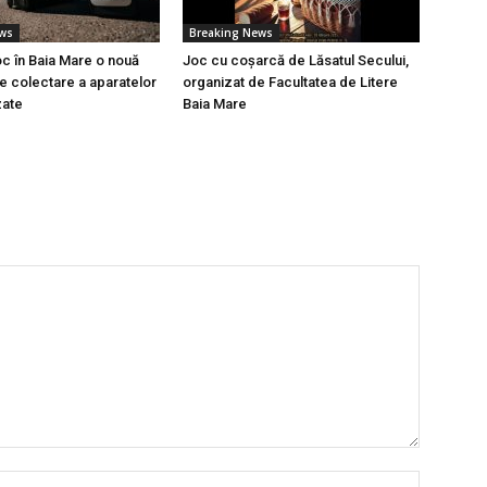
ews
Breaking News
oc în Baia Mare o nouă
Joc cu coșarcă de Lăsatul Secului,
 colectare a aparatelor
organizat de Facultatea de Litere
zate
Baia Mare