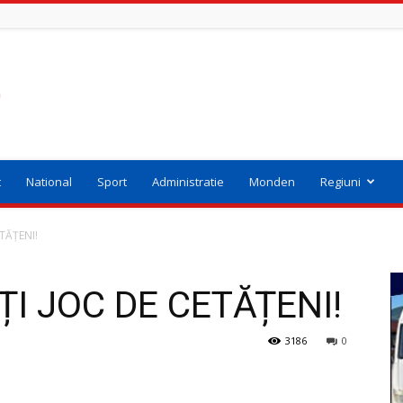
t
National
Sport
Administratie
Monden
Regiuni
TĂȚENI!
ȚI JOC DE CETĂȚENI!
3186
0