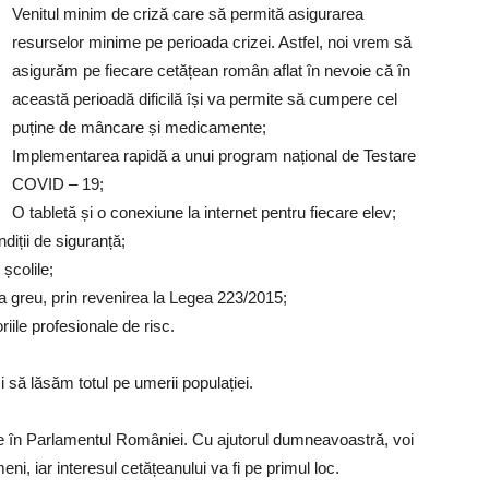
Venitul minim de criză care să permită asigurarea
resurselor minime pe perioada crizei. Astfel, noi vrem să
asigurăm pe fiecare cetățean român aflat în nevoie că în
această perioadă dificilă își va permite să cumpere cel
puține de mâncare și medicamente;
Implementarea rapidă a unui program național de Testare
COVID – 19;
O tabletă și o conexiune la internet pentru fiecare elev;
diții de siguranță;
școlile;
a greu, prin revenirea la Legea 223/2015;
riile profesionale de risc.
 să lăsăm totul pe umerii populației.
e în Parlamentul României. Cu ajutorul dumneavoastră, voi
eni, iar interesul cetățeanului va fi pe primul loc.