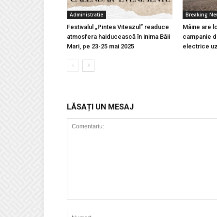
Administratie
Breaking N
Festivalul „Pintea Viteazul” readuce
Mâine are l
atmosfera haiducească în inima Băii
campanie de
Mari, pe 23-25 mai 2025
electrice u
LĂSAȚI UN MESAJ