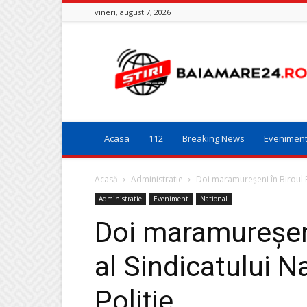
vineri, august 7, 2026
Baia
Mare
24
Acasa
112
Breaking News
Evenimen
Acasă
Administratie
Doi maramureșeni în Biroul Ex
Administratie
Eveniment
National
Doi maramureșeni
al Sindicatului N
Poliție