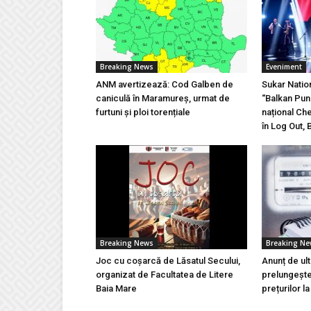
Breaking News
Eveniment
ANM avertizează: Cod Galben de
Sukar Natio
caniculă în Maramureș, urmat de
“Balkan Pun
furtuni și ploi torențiale
național Ch
în Log Out, 
Breaking News
Breaking N
Joc cu coșarcă de Lăsatul Secului,
Anunț de ul
organizat de Facultatea de Litere
prelungeșt
Baia Mare
prețurilor l