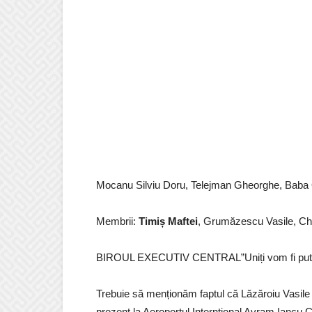
Mocanu Silviu Doru, Telejman Gheorghe, Baba O
Membrii:
Timiș Maftei
, Grumăzescu Vasile, Cher
BIROUL EXECUTIV CENTRAL”Uniți vom fi puter
Trebuie să menționăm faptul că Lăzăroiu Vasile 
prezent la Aeroportul Internțional Avram Iancu