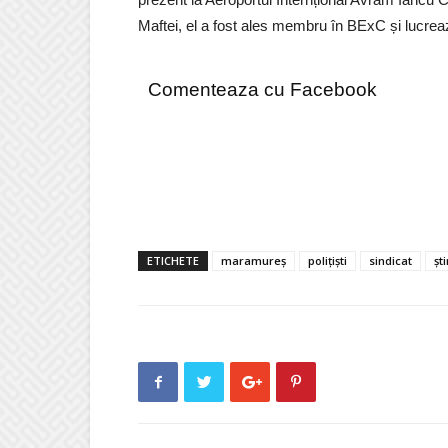
Maftei, el a fost ales membru în BExC și lucreaz
Comenteaza cu Facebook
ETICHETE
maramureș
polițiști
sindicat
șt