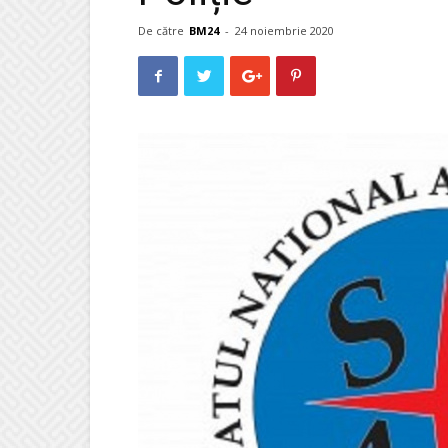
De către
BM24
-
24 noiembrie 2020