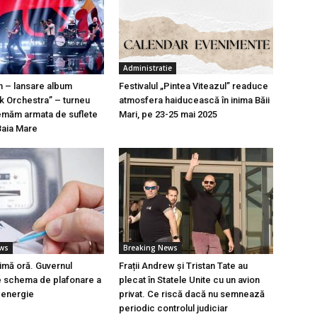
Administratie
n – lansare album
Festivalul „Pintea Viteazul” readuce
k Orchestra” – turneu
atmosfera haiducească în inima Băii
emăm armata de suflete
Mari, pe 23-25 mai 2025
Baia Mare
ews
Breaking News
timă oră. Guvernul
Frații Andrew și Tristan Tate au
e schema de plafonare a
plecat în Statele Unite cu un avion
a energie
privat. Ce riscă dacă nu semnează
periodic controlul judiciar