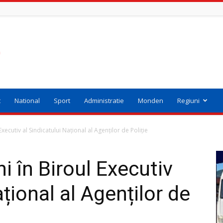
t
National
Sport
Administratie
Monden
Regiuni
ecutiv al Sindicatului Național al Agenților de Poliție
 în Biroul Executiv
ațional al Agenților de