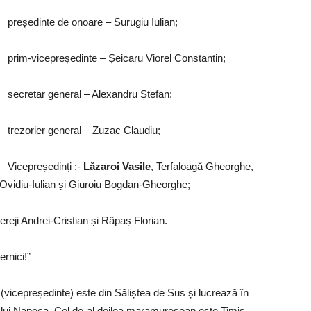
președinte de onoare – Surugiu Iulian;
prim-vicepreședinte – Șeicaru Viorel Constantin;
secretar general – Alexandru Ștefan;
trezorier general – Zuzac Claudiu;
Vicepreședinți :-
Lăzaroi Vasile
, Terfaloagă Gheorghe,
vidiu-Iulian și Giuroiu Bogdan-Gheorghe;
eji Andrei-Cristian și Râpaș Florian.
nici!”
(vicepreședinte) este din Săliștea de Sus și lucrează în
 Cluj Napoca. Cel de-al doilea maramureșean este Timiș