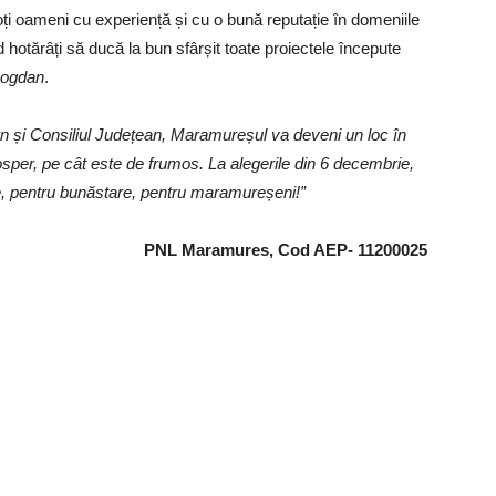
toți oameni cu experiență și cu o bună reputație în domeniile
 hotărâți să ducă la bun sfârșit toate proiectele începute
 Bogdan
.
n și Consiliul Județean, Maramureșul va deveni un loc în
rosper, pe cât este de frumos. La alegerile din 6 decembrie,
e, pentru bunăstare, pentru maramureșeni!”
PNL Maramures, Cod AEP- 11200025