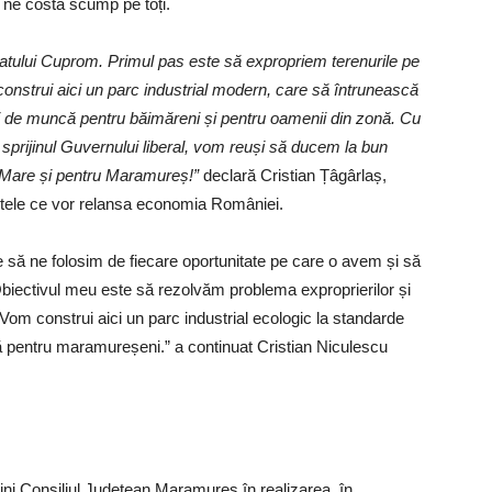
r ne costă scump pe toți.
atului Cuprom. Primul pas este să expropriem terenurile pe
construi aici un parc industrial modern, care să întrunească
i de muncă pentru băimăreni și pentru oamenii din zonă. Cu
sprijinul Guvernului liberal, vom reuși să ducem la bun
ia Mare și pentru Maramureș!”
declară Cristian Țâgârlaș,
ctele ce vor relansa economia României.
ă ne folosim de fiecare oportunitate pe care o avem și să
 Obiectivul meu este să rezolvăm problema exproprierilor și
om construi aici un parc industrial ecologic la standarde
ă pentru maramureșeni.” a continuat Cristian Niculescu
ijini Consiliul Județean Maramureș în realizarea, în