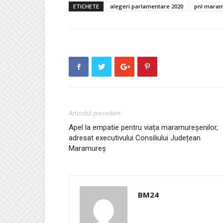
ETICHETE
alegeri parlamentare 2020
pnl mara
Articolul precedent
Apel la empatie pentru viața maramureșenilor,
adresat executivului Consiliului Județean
Maramureș
BM24