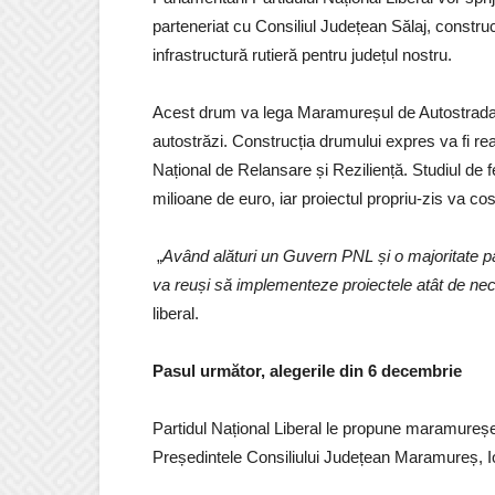
parteneriat cu Consiliul Județean Sălaj, constru
infrastructură rutieră pentru județul nostru.
Acest drum va lega Maramureșul de Autostrada T
autostrăzi. Construcția drumului expres va fi rea
Național de Relansare și Reziliență. Studiul de f
milioane de euro, iar proiectul propriu-zis va c
„
Având alături un Guvern PNL și o majoritate 
va reuși să implementeze proiectele atât de nec
liberal.
Pasul următor, alegerile din 6 decembrie
Partidul Național Liberal le propune maramureșen
Președintele Consiliului Județean Maramureș, 