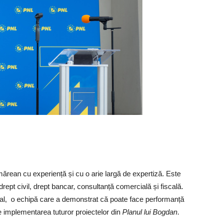
ărean cu experiență și cu o arie largă de expertiză. Este
 drept civil, drept bancar, consultanță comercială și fiscală.
beral, o echipă care a demonstrat că poate face performanță
e implementarea tuturor proiectelor din
Planul lui Bogdan
.