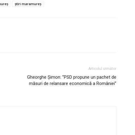
mureș
știri maramureș
Articolul următor
Gheorghe Șimon: ”PSD propune un pachet de
măsuri de relansare economică a României”