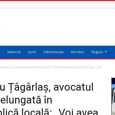
t
National
Sport
Administratie
Monden
Regiuni
avocatul cu experiență îndelungată în administrația publică locală: „Voi...
cu Țâgârlaș, avocatul
delungată în
lică locală: „Voi avea