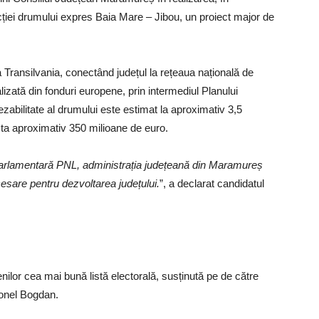
cției drumului expres Baia Mare – Jibou, un proiect major de
ransilvania, conectând județul la rețeaua națională de
lizată din fonduri europene, prin intermediul Planului
ezabilitate al drumului este estimat la aproximativ 3,5
osta aproximativ 350 milioane de euro.
parlamentară PNL, administrația județeană din Maramureș
esare pentru dezvoltarea județului.
”, a declarat candidatul
ilor cea mai bună listă electorală, susținută pe de către
Ionel Bogdan.