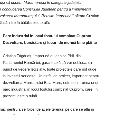
uși să ducem Maramureșul în categoria județelor
i de conducerea Consiliului Județean pentru a implementa
dezvoltarea Maramureșului. Reușim împreună
!” afirma Cristian
să intre în bătălia electorală.
Parc industrial în locul fostului combinat Cuprom.
Dezvoltare, bunăstare și locuri de muncă bine plătite
Cristian Țâgârlaș, împreună cu echipa PNL din
Parlamentul României, garantează că vor debloca, din
punct de vedere legislativ, toate proiectele care pot duce
la investiții serioase. Un astfel de proiect, important pentru
dezvoltarea Municipiului Baia Mare, este construirea unui
parc industrial în locul fostului combinat Cuprom, care, în
prezent, este o ruină.
c pentru a se folosi de acele terenuri pe care se află în