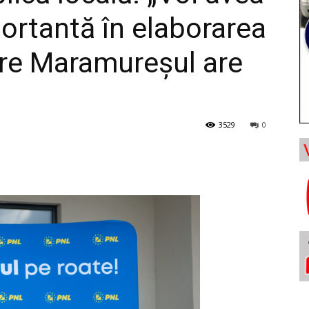
portantă în elaborarea
are Maramureșul are
3529
0