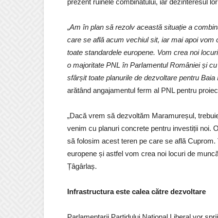
prezent ruinele combinatului, iar dezinteresul lo
„
Am în plan să rezolv această situație a combin
care se află acum vechiul sit, iar mai apoi vom 
toate standardele europene. Vom crea noi locur
o majoritate PNL în Parlamentul României și cu 
sfârșit toate planurile de dezvoltare pentru Ba
arătând angajamentul ferm al PNL pentru proie
„Dacă vrem să dezvoltăm Maramureșul, trebuie s
venim cu planuri concrete pentru investiții noi.
să folosim acest teren pe care se află Cuprom. V
europene și astfel vom crea noi locuri de munc
Țâgârlaș.
Infrastructura este calea către dezvoltare
Parlamentarii Partidului Național Liberal vor spr