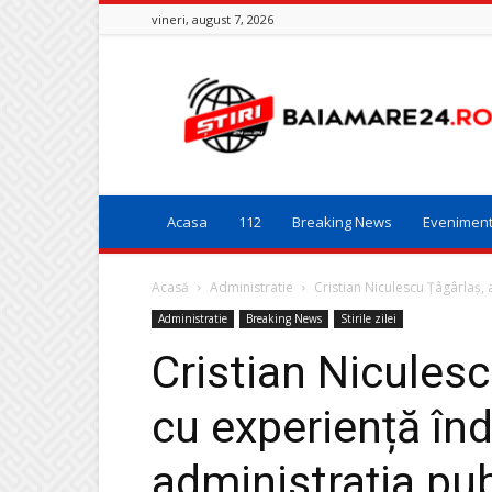
vineri, august 7, 2026
Baia
Mare
24
Acasa
112
Breaking News
Evenimen
Acasă
Administratie
Cristian Niculescu Țâgârlaș, 
Administratie
Breaking News
Stirile zilei
Cristian Nicules
cu experiență în
administrația pub