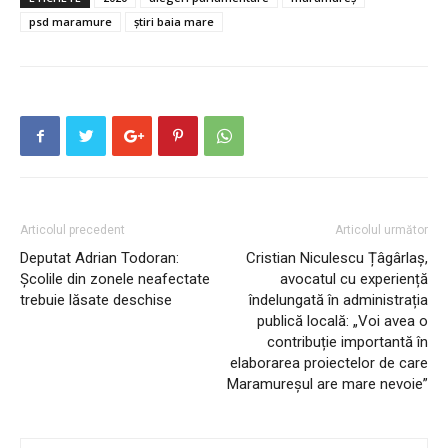
psd maramure
știri baia mare
Articolul precedent
Articolul următor
Deputat Adrian Todoran:
Cristian Niculescu Țâgârlaș,
Școlile din zonele neafectate
avocatul cu experiență
trebuie lăsate deschise
îndelungată în administrația
publică locală: „Voi avea o
contribuție importantă în
elaborarea proiectelor de care
Maramureșul are mare nevoie”