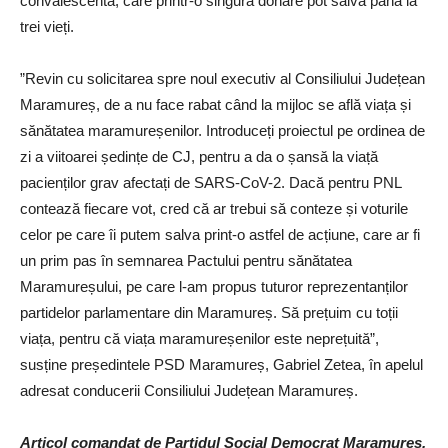
convalescentă, care printr-o singură donare pot salva până la
trei vieți.
”Revin cu solicitarea spre noul executiv al Consiliului Județean
Maramureș, de a nu face rabat când la mijloc se află viața și
sănătatea maramureșenilor. Introduceți proiectul pe ordinea de
zi a viitoarei ședințe de CJ, pentru a da o șansă la viață
pacienților grav afectați de SARS-CoV-2. Dacă pentru PNL
contează fiecare vot, cred că ar trebui să conteze și voturile
celor pe care îi putem salva print-o astfel de acțiune, care ar fi
un prim pas în semnarea Pactului pentru sănătatea
Maramureșului, pe care l-am propus tuturor reprezentanților
partidelor parlamentare din Maramureș. Să prețuim cu toții
viața, pentru că viața maramureșenilor este neprețuită”,
susține președintele PSD Maramureș, Gabriel Zetea, în apelul
adresat conducerii Consiliului Județean Maramureș.
Articol comandat de Partidul Social Democrat Maramureș,