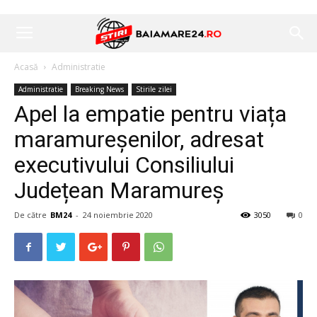
Acasă
Administratie
Administratie
Breaking News
Stirile zilei
Apel la empatie pentru viața
maramureșenilor, adresat
executivului Consiliului
Județean Maramureș
De către
BM24
-
24 noiembrie 2020
3050
0