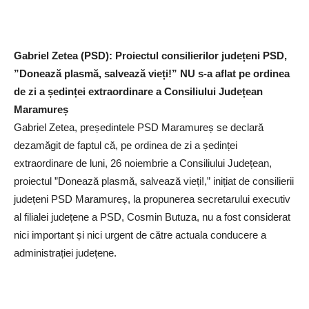
Gabriel Zetea (PSD): Proiectul consilierilor județeni PSD,
”Donează plasmă, salvează vieți!” NU s-a aflat pe ordinea
de zi a ședinței extraordinare a Consiliului Județean
Maramureș
Gabriel Zetea, președintele PSD Maramureș se declară
dezamăgit de faptul că, pe ordinea de zi a ședinței
extraordinare de luni, 26 noiembrie a Consiliului Județean,
proiectul ”Donează plasmă, salvează vieți!,” inițiat de consilierii
județeni PSD Maramureș, la propunerea secretarului executiv
al filialei județene a PSD, Cosmin Butuza, nu a fost considerat
nici important și nici urgent de către actuala conducere a
administrației județene.