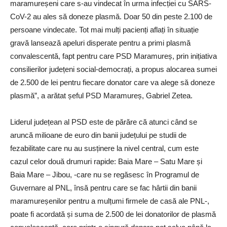
maramureșeni care s-au vindecat în urma infecției cu SARS-
CoV-2 au ales să doneze plasmă. Doar 50 din peste 2.100 de
persoane vindecate. Tot mai mulți pacienți aflați în situație
gravă lansează apeluri disperate pentru a primi plasmă
convalescentă, fapt pentru care PSD Maramureș, prin inițiativa
consilierilor județeni social-democrați, a propus alocarea sumei
de 2.500 de lei pentru fiecare donator care va alege să doneze
plasmă”, a arătat șeful PSD Maramureș, Gabriel Zetea.
Liderul județean al PSD este de părăre că atunci când se
aruncă milioane de euro din banii județului pe studii de
fezabilitate care nu au susținere la nivel central, cum este
cazul celor două drumuri rapide: Baia Mare – Satu Mare și
Baia Mare – Jibou, -care nu se regăsesc în Programul de
Guvernare al PNL, însă pentru care se fac hârtii din banii
maramureșenilor pentru a mulțumi firmele de casă ale PNL-,
poate fi acordată și suma de 2.500 de lei donatorilor de plasmă