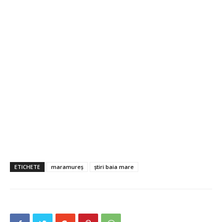
ETICHETE
maramureș
știri baia mare