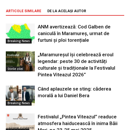
ARTICOLE SIMILARE
DE LA ACELAȘI AUTOR
ANM avertizează: Cod Galben de
caniculă în Maramureș, urmat de
furtuni și ploi torențiale
Breaking News
„Maramureșul își celebrează eroul
legendar: peste 30 de activități
culturale și tradiționale la Festivalul
Stirile zilei
Pintea Viteazul 2026”
Când aplauzele se sting: căderea
morală a lui Daniel Bera
Breaking News
Festivalul „Pintea Viteazul” readuce
atmosfera haiducească în inima Băii