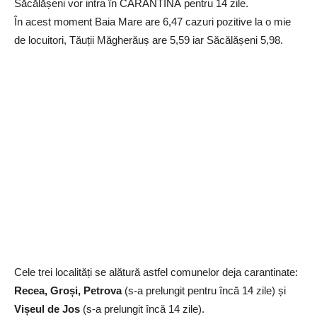
Săcălășeni vor intra în CARANTINĂ pentru 14 zile.
În acest moment Baia Mare are 6,47 cazuri pozitive la o mie
de locuitori, Tăuții Măgherăuș are 5,59 iar Săcălășeni 5,98.
Cele trei localități se alătură astfel comunelor deja carantinate:
Recea, Groși, Petrova
(s-a prelungit pentru încă 14 zile) și
Vișeul de Jos
(s-a prelungit încă 14 zile).