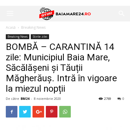
Acasă
Breaking News
Breaking News
Stirile zilei
BOMBĂ – CARANTINĂ 14
zile: Municipiul Baia Mare,
Săcălășeni și Tăuții
Măgherăuș. Intră în vigoare
la miezul nopții
De către
BM24
-
8 noiembrie 2020
2769
0