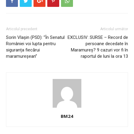
Articolul precedent
Articolul următor
Sorin Vlașin (PSD): ”În Senatul
EXCLUSIV: SURSE – Record de
României voi lupta pentru
persoane decedate în
siguranța fiecărui
Maramureș? 9 cazuri vor fi în
maramureșean”
raportul de luni la ora 13
BM24