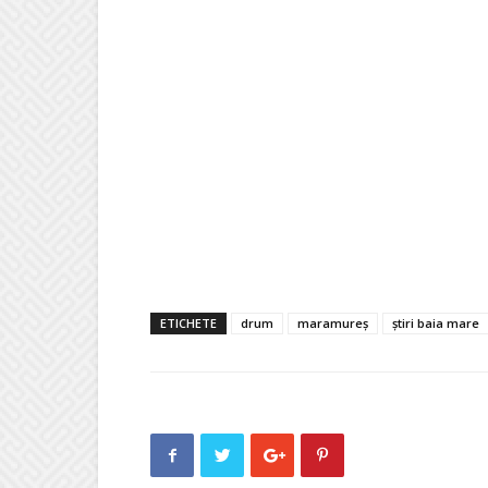
ETICHETE
drum
maramureș
știri baia mare