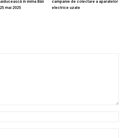
aiducească în inima Băii
campanie de colectare a aparatelor
-25 mai 2025
electrice uzate