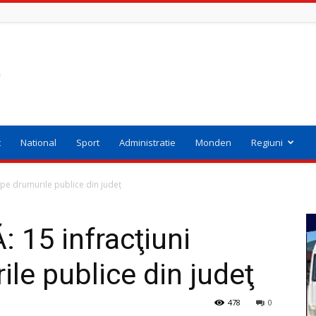
t
National
Sport
Administratie
Monden
Regiuni
 pe drumurile publice din judeţ
 15 infracţiuni
ile publice din judeţ
478
0