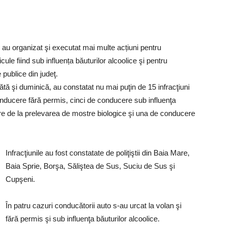
i au organizat şi executat mai multe acțiuni pentru
le fiind sub influența băuturilor alcoolice şi pentru
 publice din judeţ.
ătă şi duminică, au constatat nu mai puţin de 15 infracţiuni
conducere fără permis, cinci de conducere sub influenţa
ere de la prelevarea de mostre biologice şi una de conducere
Infracţiunile au fost constatate de poliţiştii din Baia Mare,
Baia Sprie, Borşa, Săliştea de Sus, Suciu de Sus şi
Cupşeni.
În patru cazuri conducătorii auto s-au urcat la volan şi
fără permis şi sub influenţa băuturilor alcoolice.