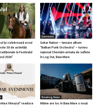
Eveniment
l își celebrează eroul
Sukar Nation – lansare album
ste 30 de activități
“Balkan Punk Orchestra” – turneu
tradiționale la Festivalul
național Chemăm armata de suflete
azul 2026”
în Log Out, Baia Mare
e
Breaking News
Pintea Viteazul” readuce
Mâine are loc în Baia Mare o nouă