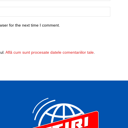
wser for the next time I comment.
ul.
Află cum sunt procesate datele comentariilor tale
.