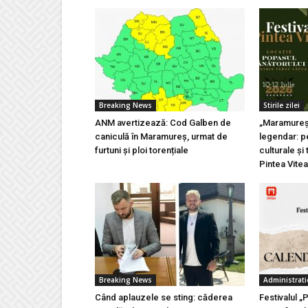
Breaking News
Stirile zilei
ANM avertizează: Cod Galben de
„Maramureșu
caniculă în Maramureș, urmat de
legendar: pe
furtuni și ploi torențiale
culturale și 
Pintea Vite
Breaking News
Administrati
Când aplauzele se sting: căderea
Festivalul „