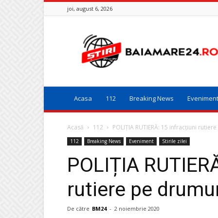
joi, august 6, 2026
Baia
Mare
24
Acasa
112
Breaking News
Evenimen
Acasă
112
POLIȚIA RUTIERĂ: 15 infracţiuni rutiere
112
Breaking News
Eveniment
Stirile zilei
POLIȚIA RUTIERĂ:
rutiere pe drumur
De către
BM24
-
2 noiembrie 2020