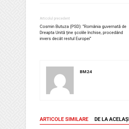
Articolul precedent
Cosmin Butuza (PSD): ”România guvernată de
Dreapta Unită ține școlile închise, procedând
invers decât restul Europei”
BM24
ARTICOLE SIMILARE
DE LA ACELAȘ