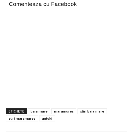
Comenteaza cu Facebook
ETICHETE
baia mare
maramures
stiri baia mare
stiri maramures
untold