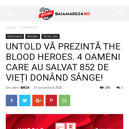
Acasă
Eveniment
Eveniment
Monden
Stirile zilei
UNTOLD VĂ PREZINTĂ THE
BLOOD HEROES. 4 OAMENI
CARE AU SALVAT 852 DE
VIEȚI DONÂND SÂNGE!
De către
BM24
-
31 octombrie 2020
290
0