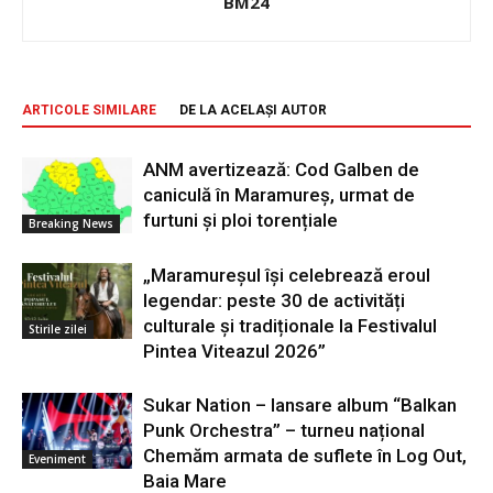
BM24
ARTICOLE SIMILARE
DE LA ACELAȘI AUTOR
ANM avertizează: Cod Galben de
caniculă în Maramureș, urmat de
furtuni și ploi torențiale
Breaking News
„Maramureșul își celebrează eroul
legendar: peste 30 de activități
culturale și tradiționale la Festivalul
Stirile zilei
Pintea Viteazul 2026”
Sukar Nation – lansare album “Balkan
Punk Orchestra” – turneu național
Chemăm armata de suflete în Log Out,
Eveniment
Baia Mare