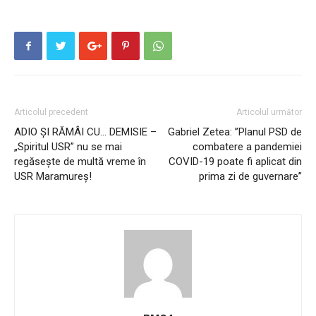
Articolul precedent
Articolul următor
ADIO ȘI RĂMÂI CU… DEMISIE –
Gabriel Zetea: ”Planul PSD de
„Spiritul USR” nu se mai
combatere a pandemiei
regăseşte de multă vreme în
COVID-19 poate fi aplicat din
USR Maramureş!
prima zi de guvernare”