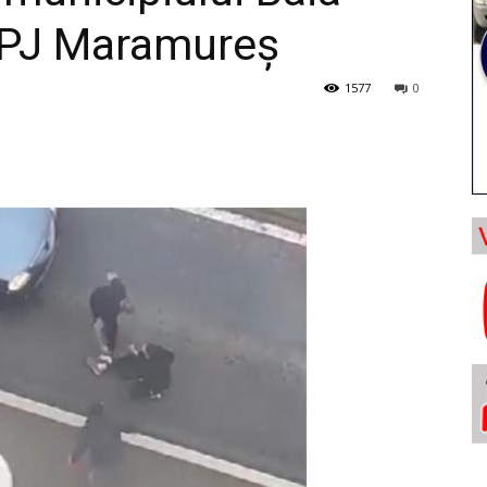
IPJ Maramureş
1577
0