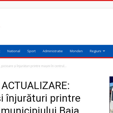
t
National
Sport
Administratie
Monden
Regiuni
ioare și înjurături printre mașini în centrul...
 ACTUALIZARE:
 înjurături printre
 municipiului Baia