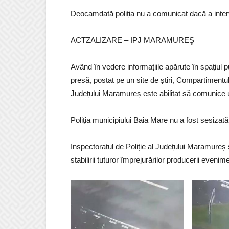
Deocamdată poliția nu a comunicat dacă a interv
ACTZALIZARE – IPJ MARAMUREŞ
Având în vedere informațiile apărute în spațiul pub
presă, postat pe un site de știri, Compartimentul 
Județului Maramureș este abilitat să comunice 
Poliția municipiului Baia Mare nu a fost sesiza
Inspectoratul de Poliție al Județului Maramureș s
stabilirii tuturor împrejurărilor producerii eveni