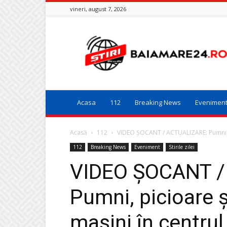
vineri, august 7, 2026
Baia
Mare
24
Acasa
112
Breaking News
Evenimen
Acasă
112
VIDEO ȘOCANT / ACTUALIZARE: Pumni, pic
112
Breaking News
Eveniment
Stirile zilei
VIDEO ȘOCANT /
Pumni, picioare și
mașini în centrul