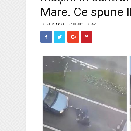
Mare. Ce spune 
De către
BM24
-
26 octombrie 2020