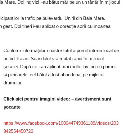
ia Mare. Doi indivizi l-au bătut măr pe un un tânăr în mijlocul
icipanților la trafic pe bulevardul Unirii din Baia Mare.
n gest. Doi tineri i-au aplicat o corecție soră cu moartea
Conform informațiilor noastre totul a pornit într-un local de
pe bd Traian. Scandalul s-a mutat rapid în mijlocul
șoselei. După ce i-au aplicat mai multe lovituri cu pumnii
și picioarele, cel bătut a fost abandonat pe mijlocul
drumului.
Click aici pentru imagini video: – avertisment sunt
șocante
https://www.facebook.com/100044749361189/videos/203
842554450722