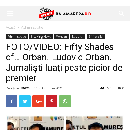
Acasă
Administratie
Administratie
Breaking News
Monden
National
Stirile zilei
FOTO/VIDEO: Fifty Shades
of… Orban. Ludovic Orban.
Jurnaliști luați peste picior de
premier
De către
BM24
-
24 octombrie 2020
786
0