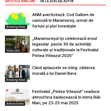
ARTICOLE SIMILARE
DE LA ACELAȘI AUTOR
ANM avertizează: Cod Galben de
caniculă în Maramureș, urmat de
furtuni și ploi torențiale
Breaking News
„Maramureșul își celebrează eroul
legendar: peste 30 de activități
culturale și tradiționale la Festivalul
Stirile zilei
Pintea Viteazul 2026”
Când aplauzele se sting: căderea
morală a lui Daniel Bera
Breaking News
Festivalul „Pintea Viteazul” readuce
atmosfera haiducească în inima Băii
Mari, pe 23-25 mai 2025
Administratie