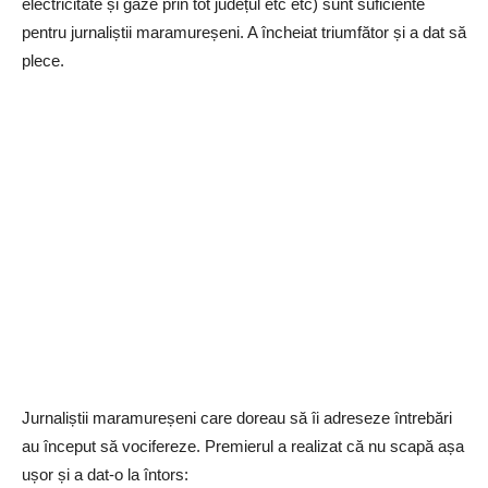
electricitate și gaze prin tot județul etc etc) sunt suficiente
pentru jurnaliștii maramureșeni. A încheiat triumfător și a dat să
plece.
Jurnaliștii maramureșeni care doreau să îi adreseze întrebări
au început să vocifereze. Premierul a realizat că nu scapă așa
ușor și a dat-o la întors: