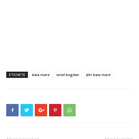
ETICHETE
baia mare
ionel bogdan
știri baia mare