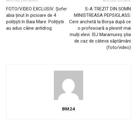
Articolul precedent
Articolul următor
FOTO/VIDEO EXCLUSIV: Șofer
S-A TREZIT DIN SOMN
abia ținut în picioare de 4
MINISTREASA PEPSIGLASS:
polițiști în Baia Mare. Polițiștii
Cere anchetă la Borșa după ce
au adus câine antidrog
o profesoară a plesnit mai
mulți elevi. ISJ Maramureș știa
de caz de câteva săptămâni
(foto/video)
BM24