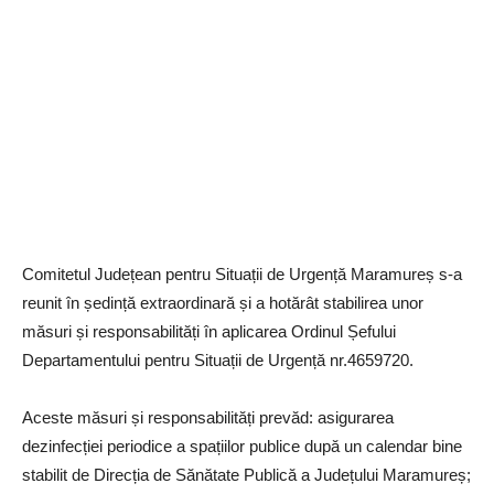
Comitetul Județean pentru Situații de Urgență Maramureș s-a
reunit în ședință extraordinară și a hotărât stabilirea unor
măsuri și responsabilități în aplicarea Ordinul Șefului
Departamentului pentru Situații de Urgență nr.4659720.
Aceste măsuri și responsabilități prevăd: asigurarea
dezinfecției periodice a spațiilor publice după un calendar bine
stabilit de Direcția de Sănătate Publică a Județului Maramureș;