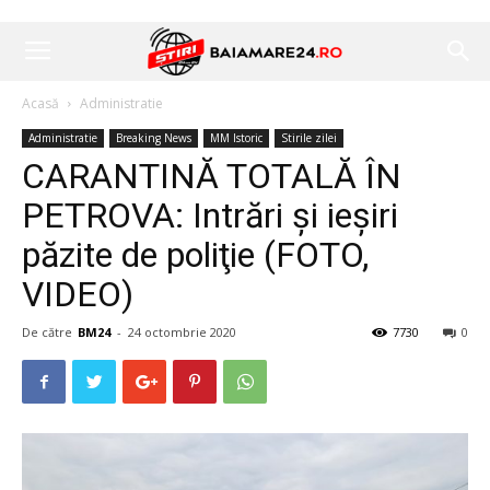
Acasă
Administratie
Administratie
Breaking News
MM Istoric
Stirile zilei
CARANTINĂ TOTALĂ ÎN
PETROVA: Intrări şi ieşiri
păzite de poliţie (FOTO,
VIDEO)
De către
BM24
-
24 octombrie 2020
7730
0