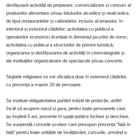
desfășoară activități de preparare, comercializare și consum al
produselor alimentare și/sau băuturilor alcoolice și nealcoolice,
de tipul restaurantelor și cafenelelor, inclusiv al teraselor, în
interiorul și exteriorul clădirilor; activitatea cu publicul a
operatorilor economici licențiați în domeniul jocurilor de noroc;
activitatea cu publicul a structurilor de primire turistică;
organizarea și desfășurarea de activități în cinematografe și
ale instituțiilor organizatoare de spectacole și/sau concerte.
Slujbele religioase se vor oficializa doar în exteriorul clădirilor,
cu prezența a maxim 20 de persoane.
Se instituie obligativitatea purtării măștii de protecție, astfel
încât să acopere nasul și gura, pentru toate persoanele care
au împlinit 5 ani, prezente în spații publice închise și deschise.
Se suspendă cursurile școlare care presupun prezența ”față în
față” pentru toate unitățile de învățământ, cursurile, urmând a