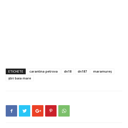
ETICHETE
carantina petrova
dn18
dn187
maramureș
știri baia mare