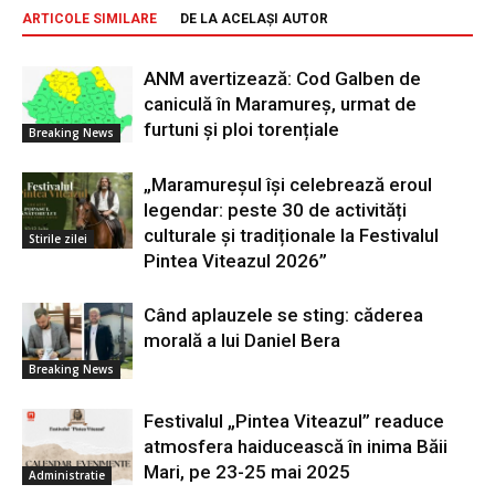
ARTICOLE SIMILARE
DE LA ACELAȘI AUTOR
ANM avertizează: Cod Galben de
caniculă în Maramureș, urmat de
furtuni și ploi torențiale
Breaking News
„Maramureșul își celebrează eroul
legendar: peste 30 de activități
culturale și tradiționale la Festivalul
Stirile zilei
Pintea Viteazul 2026”
Când aplauzele se sting: căderea
morală a lui Daniel Bera
Breaking News
Festivalul „Pintea Viteazul” readuce
atmosfera haiducească în inima Băii
Mari, pe 23-25 mai 2025
Administratie