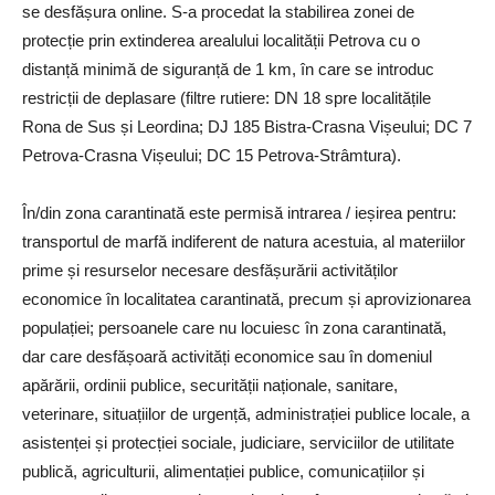
se desfășura online. S-a procedat la stabilirea zonei de
protecție prin extinderea arealului localității Petrova cu o
distanță minimă de siguranță de 1 km, în care se introduc
restricții de deplasare (filtre rutiere: DN 18 spre localitățile
Rona de Sus și Leordina; DJ 185 Bistra-Crasna Vișeului; DC 7
Petrova-Crasna Vișeului; DC 15 Petrova-Strâmtura).
În/din zona carantinată este permisă intrarea / ieșirea pentru:
transportul de marfă indiferent de natura acestuia, al materiilor
prime și resurselor necesare desfășurării activităților
economice în localitatea carantinată, precum și aprovizionarea
populației; persoanele care nu locuiesc în zona carantinată,
dar care desfășoară activități economice sau în domeniul
apărării, ordinii publice, securității naționale, sanitare,
veterinare, situațiilor de urgență, administrației publice locale, a
asistenței și protecției sociale, judiciare, serviciilor de utilitate
publică, agriculturii, alimentației publice, comunicațiilor și