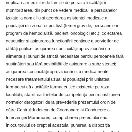
implicarea medicilor de familie de pe raza localității în
monitorizarea, din punct de vedere medical, a persoanelor
izolate la domiciliu și acordarea asistenței medicale a
populației din zona respectivă (femei gravide, persoanele în
program de hemodializă, pacienți oncologici etc.); colectarea
deșeurilor și asigurarea funcționării continue a serviciilor de
utilități publice; asigurarea continuității aprovizionării cu
alimente și bunuri de strictă necesitate pentru persoanele fără
susținători sau fără posibilități de asigurare a subzistenței;
asigurarea continuității aprovizionării cu medicamente
necesare tratamentului uzual al populației prin unitatea
farmaceutică / unitățile farmaceutice existente pe raza
localității; stabilirea limitelor de competență pentru instituirea
normelor derogatorii de la prevederile prezentului ordin de
către Centrul Județean de Coordonare și Conducere a
Intervenției Maramureș, cu aprobarea prefectului sau
înlocuitorului de drept al acestuia; punerea la dispoziția