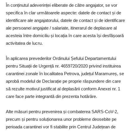
În conținutul adeverinței eliberate de către angajator, se vor
specifica în clar următoarele aspecte: datele de contact și de
identificare ale angajatorului, datele de contact și de identificare
ale persoanei angajate / salariate, itinerarul de deplasare al
acesteia între domiciliu și locația în care acesta își desfășoară
activitatea de lucru.
În aplicarea prevederilor Ordinului Șefului Departamentului
pentru Situații de Urgență nr. 4659720/2020 privind instituirea
carantinei zonale în localitatea Petrova, județul Maramureș, se
aprobă modelul de Declarație pe proprie răspundere din care
să rezulte motivul justificat al deplasării conform Anexei nr. 1
care face parte integrantă din prezenta hotărâre.
Alte măsuri pentru prevenirea și combaterea SARS-CoV-2,
precum și pentru soluționarea unor probleme deosebite pe
perioada carantinei vor fi stabilite prin Centrul Județean de