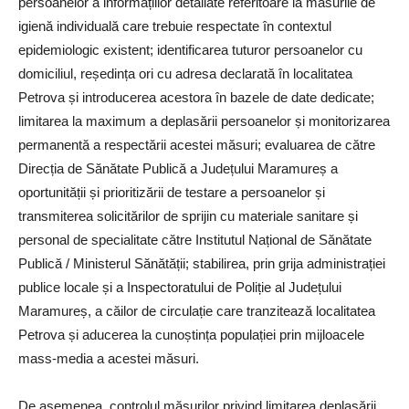
persoanelor a informațiilor detaliate referitoare la măsurile de
igienă individuală care trebuie respectate în contextul
epidemiologic existent; identificarea tuturor persoanelor cu
domiciliul, reședința ori cu adresa declarată în localitatea
Petrova și introducerea acestora în bazele de date dedicate;
limitarea la maximum a deplasării persoanelor și monitorizarea
permanentă a respectării acestei măsuri; evaluarea de către
Direcția de Sănătate Publică a Județului Maramureș a
oportunității și prioritizării de testare a persoanelor și
transmiterea solicitărilor de sprijin cu materiale sanitare și
personal de specialitate către Institutul Național de Sănătate
Publică / Ministerul Sănătății; stabilirea, prin grija administrației
publice locale și a Inspectoratului de Poliție al Județului
Maramureș, a căilor de circulație care tranzitează localitatea
Petrova și aducerea la cunoștința populației prin mijloacele
mass-media a acestei măsuri.
De asemenea, controlul măsurilor privind limitarea deplasării