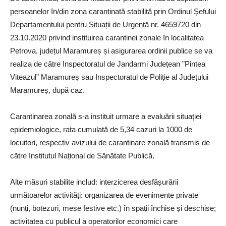
persoanelor în/din zona carantinată stabilită prin Ordinul Șefului
Departamentului pentru Situații de Urgență nr. 4659720 din
23.10.2020 privind instituirea carantinei zonale în localitatea
Petrova, județul Maramureș și asigurarea ordinii publice se va
realiza de către Inspectoratul de Jandarmi Județean ”Pintea
Viteazul” Maramureș sau Inspectoratul de Poliție al Județului
Maramureș, după caz.
Carantinarea zonală s-a instituit urmare a evaluării situației
epidemiologice, rata cumulată de 5,34 cazuri la 1000 de
locuitori, respectiv avizului de carantinare zonală transmis de
către Institutul Național de Sănătate Publică.
Alte măsuri stabilite includ: interzicerea desfășurării
următoarelor activități: organizarea de evenimente private
(nunți, botezuri, mese festive etc.) în spații închise și deschise;
activitatea cu publicul a operatorilor economici care