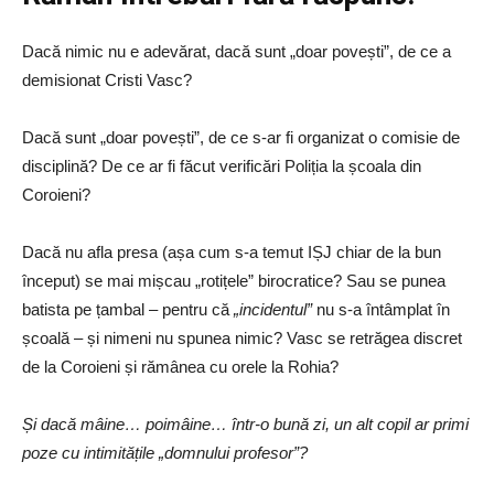
Dacă nimic nu e adevărat, dacă sunt „doar povești”, de ce a
demisionat Cristi Vasc?
Dacă sunt „doar povești”, de ce s-ar fi organizat o comisie de
disciplină? De ce ar fi făcut verificări Poliția la școala din
Coroieni?
Dacă nu afla presa (așa cum s-a temut IȘJ chiar de la bun
început) se mai mișcau „rotițele” birocratice? Sau se punea
batista pe țambal – pentru că
„incidentul”
nu s-a întâmplat în
școală – și nimeni nu spunea nimic? Vasc se retrăgea discret
de la Coroieni și rămânea cu orele la Rohia?
Și dacă mâine… poimâine… într-o bună zi, un alt copil ar primi
poze cu intimitățile „domnului profesor”?