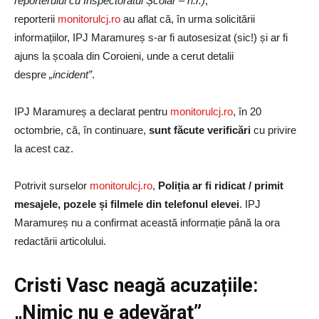
reporterului cu Inspectoratul Școlar – n.r.)
,
reporterii
monitorulcj.ro
au aflat că, în urma solicitării
informațiilor, IPJ Maramureș s-ar fi autosesizat (sic!) și ar fi
ajuns la școala din Coroieni, unde a cerut detalii
despre
„incident”
.
IPJ Maramureș a declarat pentru
monitorulcj.ro
, în 20
octombrie, că, în continuare,
sunt făcute verificări
cu privire
la acest caz.
Potrivit surselor
monitorulcj.ro
,
Poliția ar fi ridicat / primit
mesajele, pozele și filmele din telefonul elevei
. IPJ
Maramureș nu a confirmat această informație până la ora
redactării articolului.
Cristi Vasc neagă acuzațiile:
„Nimic nu e adevărat”