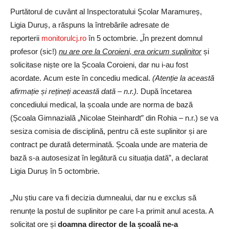
Purtătorul de cuvânt al Inspectoratului Școlar Maramureș,
Ligia Duruș, a răspuns la întrebările adresate de
reporterii
monitorulcj.ro
în 5 octombrie. „În prezent domnul
profesor (sic!)
nu are ore la Coroieni, era oricum suplinitor
și
solicitase niște ore la Școala Coroieni, dar nu i-au fost
acordate. Acum este în concediu medical.
(Atenție la această
afirmație și rețineți această dată – n.r.).
După încetarea
concediului medical, la școala unde are norma de bază
(Școala Gimnazială „Nicolae Steinhardt” din Rohia – n.r.) se va
sesiza comisia de disciplină, pentru că este suplinitor și are
contract pe durată determinată. Școala unde are materia de
bază s-a autosesizat în legătură cu situația dată”, a declarat
Ligia Duruș în 5 octombrie.
„Nu știu care va fi decizia dumnealui, dar nu e exclus să
renunțe la postul de suplinitor pe care l-a primit anul acesta. A
solicitat ore și
doamna director de la școală ne-a