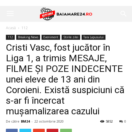
Acasă
112
112
Breaking News
Eveniment
Stirile zilei
Tara Lapusului
Cristi Vasc, fost jucător în
Liga 1, a trimis MESAJE,
FlLME ȘI POZE INDECENTE
unei eleve de 13 ani din
Coroieni. Există suspiciuni că
s-ar fi încercat
mușamalizarea cazului
De către
BM24
-
22 octombrie 2020
5852
0