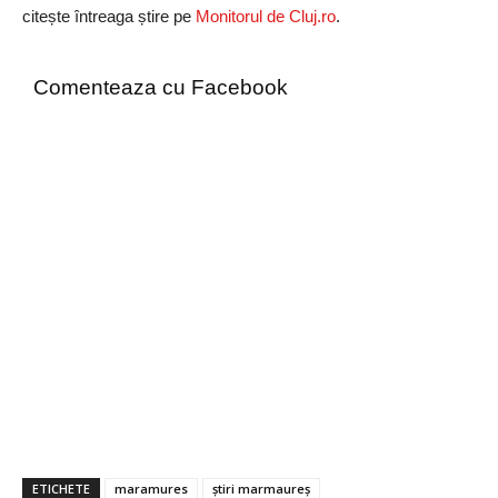
citește întreaga știre pe
Monitorul de Cluj.ro
.
Comenteaza cu Facebook
ETICHETE
maramures
știri marmaureș