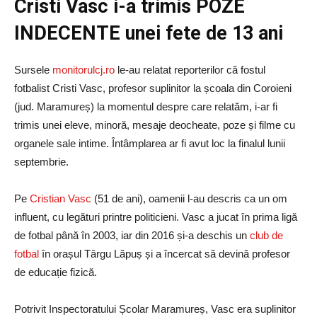
Cristi Vasc i-a trimis POZE
INDECENTE unei fete de 13 ani
Sursele
monitorulcj.ro
le-au relatat reporterilor că fostul
fotbalist Cristi Vasc, profesor suplinitor la școala din Coroieni
(jud. Maramureș) la momentul despre care relatăm, i-ar fi
trimis unei eleve, minoră, mesaje deocheate, poze și filme cu
organele sale intime. Întâmplarea ar fi avut loc la finalul lunii
septembrie.
Pe
Cristian Vasc
(51 de ani), oamenii l-au descris ca un om
influent, cu legături printre politicieni. Vasc a jucat în prima ligă
de fotbal până în 2003, iar din 2016 și-a deschis un
club de
fotbal
în orașul Târgu Lăpuș și a încercat să devină profesor
de educație fizică.
Potrivit Inspectoratului Școlar Maramureș, Vasc era suplinitor