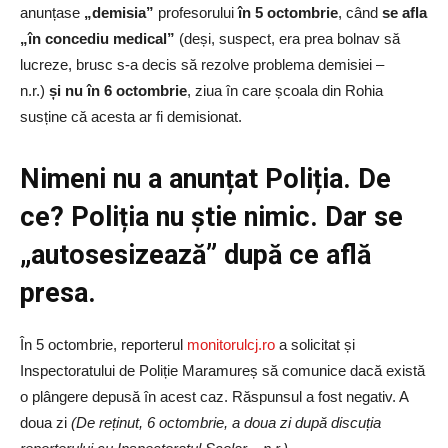
anunțase
„demisia”
profesorului
în 5 octombrie
, când
se afla
„în concediu medical”
(deși, suspect, era prea bolnav să
lucreze, brusc s-a decis să rezolve problema demisiei –
n.r.)
și nu în 6 octombrie
, ziua în care școala din Rohia
susține că acesta ar fi demisionat.
Nimeni nu a anunțat Poliția. De
ce? Poliția nu știe nimic. Dar se
„autosesizează” după ce află
presa.
În 5 octombrie, reporterul
monitorulcj.ro
a solicitat și
Inspectoratului de Poliție Maramureș să comunice dacă există
o plângere depusă în acest caz. Răspunsul a fost negativ. A
doua zi
(De reținut, 6 octombrie, a doua zi după discuția