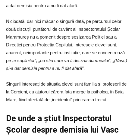
a dat demisia pentru a nu fi dat afară.
Niciodată, dar nici măcar o singură dată, pe parcursul celor
două discuții, purtătorul de cuvânt al Inspectoratului Școlar
Maramureș nu a pomenit despre sesizarea Poliției sau a
Direcției pentru Protecția Copilului. Interesele elevei sunt,
aparent, neimportante pentru instituție, care se concentrează
pe
„e suplinitor”, „nu știu care va fi decizia dumnealui”
,
„(Vasc)
și-a dat demisia pentru a nu fi dat afară”
.
Singurii interesați de situația elevei sunt familia și profesorii de
la Coroieni, cu ajutorul cărora fata merge la psiholog, în Baia
Mare, fiind afectată de „incidentul” prin care a trecut.
De unde a știut Inspectoratul
Școlar despre demisia lui Vasc