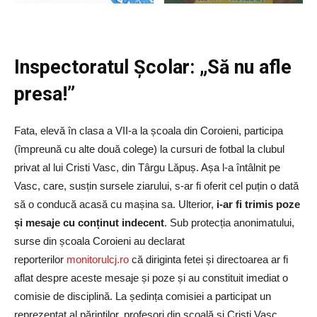
Inspectoratul Școlar: „Să nu afle
presa!”
Fata, elevă în clasa a VII-a la școala din Coroieni, participa
(împreună cu alte două colege) la cursuri de fotbal la clubul
privat al lui Cristi Vasc, din Târgu Lăpuș. Așa l-a întâlnit pe
Vasc, care, susțin sursele ziarului, s-ar fi oferit cel puțin o dată
să o conducă acasă cu mașina sa. Ulterior,
i-ar fi trimis poze
și mesaje cu conținut indecent
. Sub protecția anonimatului,
surse din școala Coroieni au declarat
reporterilor
monitorulcj.ro
că diriginta fetei și directoarea ar fi
aflat despre aceste mesaje și poze și au constituit imediat o
comisie de disciplină. La ședința comisiei a participat un
reprezentat al părinților, profesori din școală și Cristi Vasc.