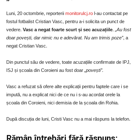
Luni, 20 octombrie, reporterii
monitorulcj.ro
l-au contactat pe
fostul fotbalist Cristian Vasc, pentru a-i solicita un punct de
vedere.
Vasc a negat foarte scurt și sec acuzațiile
.
„Au fost
doar povești, dar nimic nu e adevărat. Nu am trimis poze”
, a
negat Cristian Vasc.
Din punctul său de vedere, toate acuzațiile confirmate de IPJ,
ISJ și școala din Coroieni au fost doar
„povești”.
Vasc a refuzat să ofere alte explicații pentru faptele care i se
impută, nu a explicat nici de ce nu i s-au acordat orele la
școala din Coroieni, nici demisia de la școala din Rohia.
După discuția de luni, Cristi Vasc nu a mai răspuns la telefon.
Rămân întrebări fără răspuns: