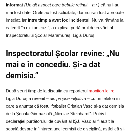
informat
(Un alt aspect care trebuie reținut – n.r.)
că nu i-au
mai fost date. Orele au fost solicitate, dar nu i-au fost aprobate
imediat, iar
între timp a avut loc incidentul
. Nu va rămâne la
catedră în nici un caz.”, a explicat purtătorul de cuvânt al
Inspectoratului Școlar Maramureș, Ligia Duruș.
Inspectoratul Școlar revine: „Nu
mai e în concediu. Și-a dat
demisia.”
După scurt timp de la discuția cu reporterul
monitorulcj.ro
,
Ligia Duruș a revenit
– din proprie inițiativă –
cu un telefon în
care a anunțat că fostul fotbalist Cristian Vasc și-a dat demisia
de la Școala Gimnazială „Nicolae Steinhardt”. Potrivit
declarației purtătorului de cuvânt al IȘJ, Vasc ar fi auzit la
școală despre înființarea unei comisii de disciplină, astfel că și-